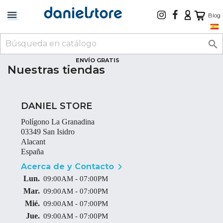
Blog

ENVÍO GRATIS
Nuestras tiendas
DANIEL STORE
Polígono La Granadina
03349 San Isidro
Alacant
España

Acerca de y Contacto
Lun.
09:00AM - 07:00PM
Mar.
09:00AM - 07:00PM
Mié.
09:00AM - 07:00PM
Jue.
09:00AM - 07:00PM