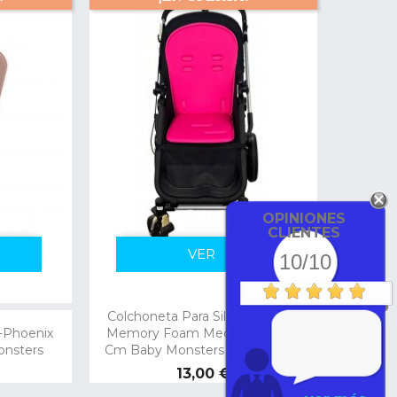
OPINIONES
CLIENTES
VER
10/10
Colchoneta Para Silla De Paseo
-Phoenix
Memory Foam Medida: 70 X 33
onsters
Cm Baby Monsters Color Fucsia
Precio
13,00 €