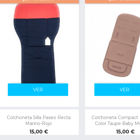
VER
VER
Colchoneta Silla Paseo Recta
Colchoneta Compact 
Marino-Rojo
Color Taupe Baby M
Precio
Precio
15,00 €
15,00 €