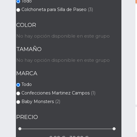
Todo
Colchoneta para Silla de Paseo
(3)
COLOR
No hay opción disponible en este grupo
TAMAÑO
No hay opción disponible en este grupo
MARCA
Todo
Confecciones Martinez Campos
(1)
Baby Monsters
(2)
PRECIO