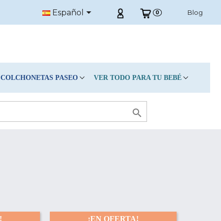

Español
Blog
0
COLCHONETAS PASEO
VER TODO PARA TU BEBÉ

!
¡EN OFERTA!