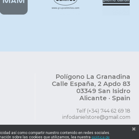
Polígono La Granadina
Calle España, 2 Apdo 83
03349 San Isidro
Alicante · Spain
Telf (+34) 744 62 69 18
infodanielstore@gmail.com
blicidad así como compartir nuestro contenido en redes sociales.
política de
ación sobre las cookies que utilizamos, lea nuestra