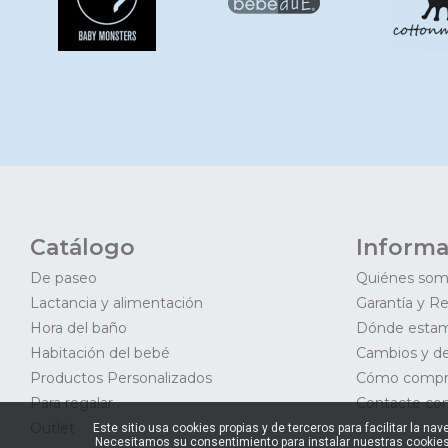
Catálogo
Informa
De paseo
Quiénes so
Lactancia y alimentación
Garantía y R
Hora del baño
Dónde esta
Habitación del bebé
Cambios y d
Productos Personalizados
Cómo compr
Para regalar
Contacte con
Outlet
Este sitio usa cookies propias y de terceros para facilitar la 
Necesitamos su consentimiento para instalar nuestras cookies