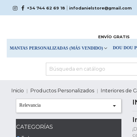
|
+34 744 62 69 18
infodanielstore@gmail.com
ENVÍO GRATIS
DOU DOU 
MANTAS PERSONALIZADAS (MÁS VENDIDO)
Inicio
Productos Personalizados
Interiores de 
I

Relevancia
I
CATEGORÍAS
¡
c