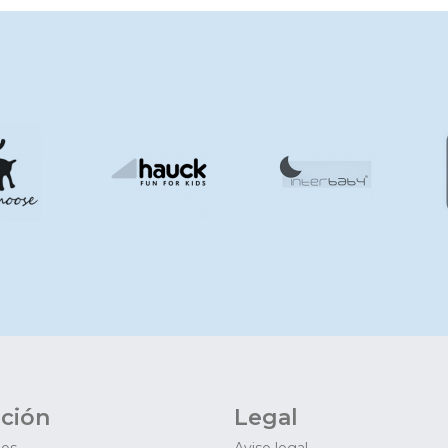
ción
Legal
mos
Aviso legal