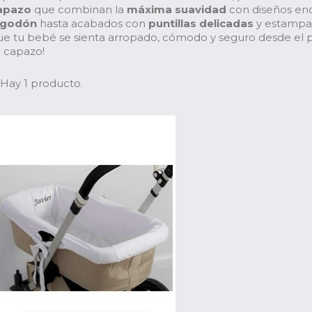
apazo
que combinan la
máxima suavidad
con diseños en
lgodón
hasta acabados con
puntillas delicadas
y estampad
ue tu bebé se sienta arropado, cómodo y seguro desde el pr
u capazo!
Hay 1 producto.