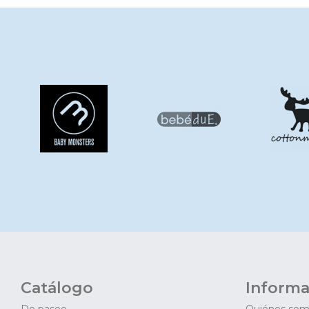
Catálogo
Informa
De paseo
Quiénes so