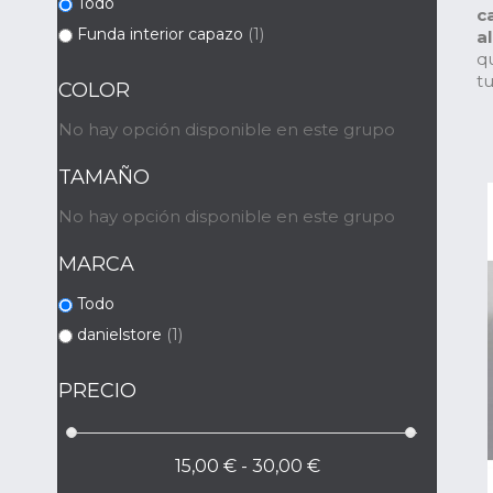
Todo
c
Funda interior capazo
(1)
a
q
t
COLOR
No hay opción disponible en este grupo
TAMAÑO
No hay opción disponible en este grupo
MARCA
Todo
danielstore
(1)
PRECIO
15,00 € - 30,00 €