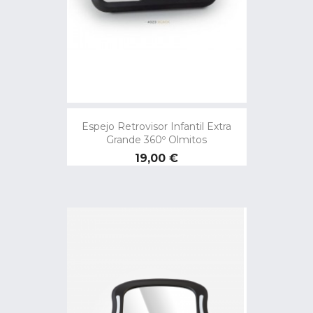
Espejo Retrovisor Infantil Extra
Grande 360º Olmitos
Precio
19,00 €