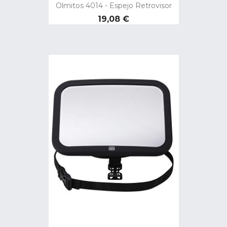
Olmitos 4014 - Espejo Retrovisor
Precio
19,08 €