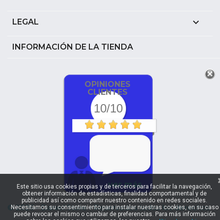

LEGAL
INFORMACIÓN DE LA TIENDA
OPINIONES
CLIENTES
10/10
ver más
Este sitio usa cookies propias y de terceros para facilitar la navegación,
obtener información de estadísticas, finalidad comportamental y de
publicidad así como compartir nuestro contenido en redes sociales.
© 2026 - Daniel Store - Reservados todos los derechos
Necesitamos su consentimiento para instalar nuestras cookies, en su caso
puede revocar el mismo o cambiar de preferencias. Para más información