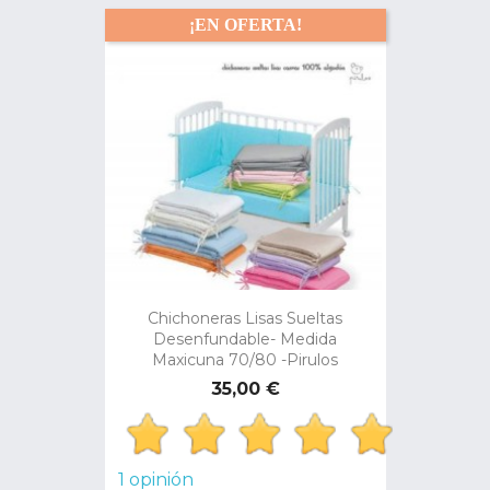
¡EN OFERTA!
Chichoneras Lisas Sueltas
Desenfundable- Medida
Maxicuna 70/80 -Pirulos
Precio
35,00 €
1 opinión