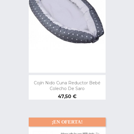
Cojín Nido Cuna Reductor Bebé
Colecho De Saro
Precio
47,50 €
¡EN OFERTA!