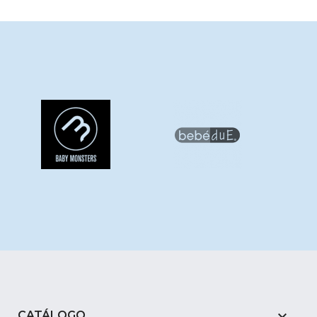

CATÁLOGO