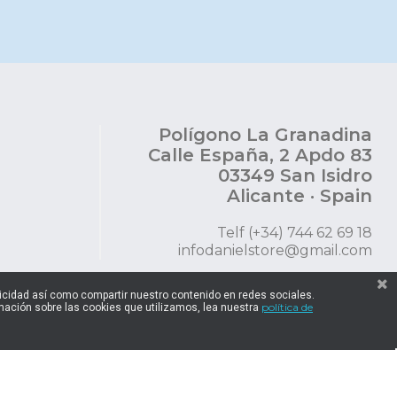
Polígono La Granadina
Calle España, 2 Apdo 83
03349 San Isidro
Alicante · Spain
Telf (+34) 744 62 69 18
infodanielstore@gmail.com
blicidad así como compartir nuestro contenido en redes sociales.
política de
ación sobre las cookies que utilizamos, lea nuestra