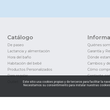
Catálogo
Informa
De paseo
Quiénes so
Lactancia y alimentación
Garantía y R
Hora del baño
Dónde esta
Habitación del bebé
Cambios y d
Productos Personalizados
Cómo compr
Para regalar
Contacte con
Outlet
Este sitio usa cookies propias y de terceros para facilitar la 
Necesitamos su consentimiento para instalar nuestras cookies