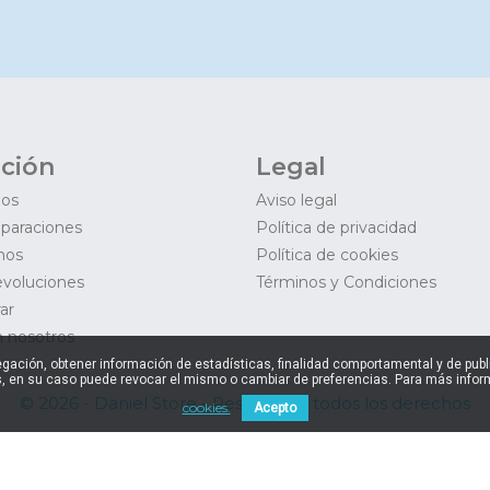
ción
Legal
mos
Aviso legal
eparaciones
Política de privacidad
mos
Política de cookies
evoluciones
Términos y Condiciones
ar
 nosotros
navegación, obtener información de estadísticas, finalidad comportamental y de pu
, en su caso puede revocar el mismo o cambiar de preferencias. Para más inform
© 2026 - Daniel Store - Reservados todos los derechos
cookies.
Acepto