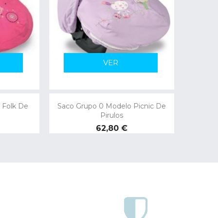
VER
 Folk De
Saco Grupo 0 Modelo Picnic De
Pirulos
Precio
62,80 €