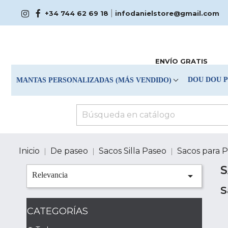
|
+34 744 62 69 18
infodanielstore@gmail.com
ENVÍO GRATIS
DOU DOU 
MANTAS PERSONALIZADAS (MÁS VENDIDO)
Inicio
De paseo
Sacos Silla Paseo
Sacos para 
S

Relevancia
S
CATEGORÍAS