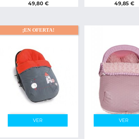
Precio
Precio
49,80 €
49,85 €
¡EN OFERTA!
VER
VER