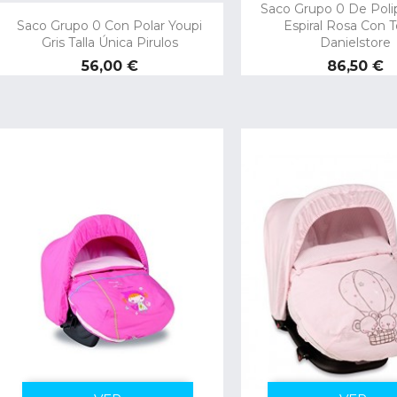
Saco Grupo 0 De Polip
Saco Grupo 0 Con Polar Youpi
Espiral Rosa Con T
Gris Talla Única Pirulos
Danielstore
Precio
Precio
56,00 €
86,50 €