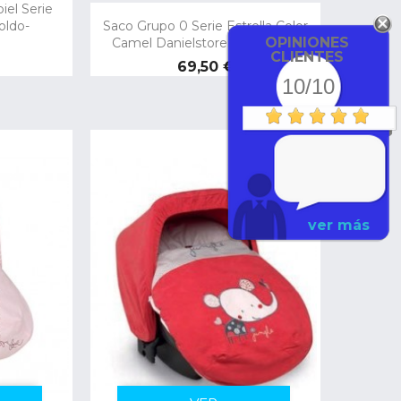
iel Serie
oldo-
Saco Grupo 0 Serie Estrella Color
OPINIONES
Camel Danielstore (040-2010)
CLIENTES
Precio
69,50 €
10/10
ver más