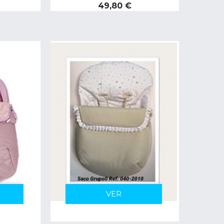
Precio
49,80 €
VER