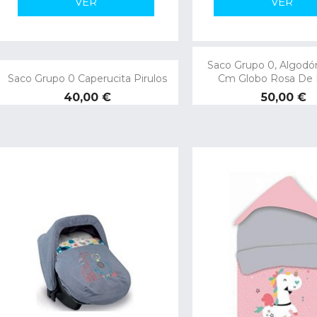
VER
VER
Saco Grupo 0, Algodón
Saco Grupo 0 Caperucita Pirulos
Cm Globo Rosa De P
Precio
Precio
40,00 €
50,00 €