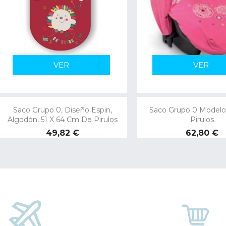
VER
VER
Saco Grupo 0, Diseño Espin,
Saco Grupo 0 Modelo
Algodón, 51 X 64 Cm De Pirulos
Pirulos
Precio
Precio
49,82 €
62,80 €