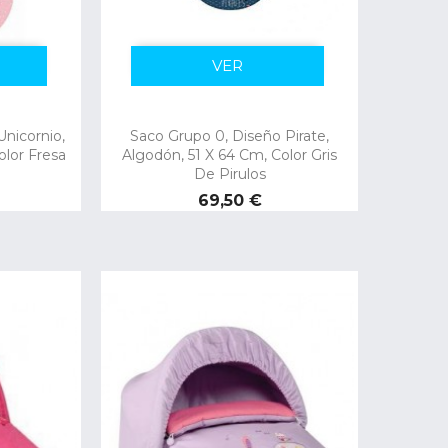
VER
nicornio,
Saco Grupo 0, Diseño Pirate,
olor Fresa
Algodón, 51 X 64 Cm, Color Gris
De Pirulos
Precio
69,50 €