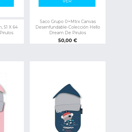
VER
Saco Grupo 0+mtrx Canvas
, 51 X 64
Desenfundable-Colección Hello
irulos
Dream De Pirulos
Precio
50,00 €