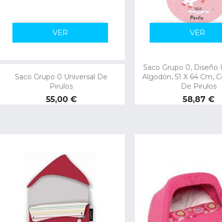
VER
VER
Saco Grupo 0, Diseño U
Saco Grupo 0 Universal De
Algodón, 51 X 64 Cm, C
Pirulos
De Pirulos
Precio
Precio
55,00 €
58,87 €