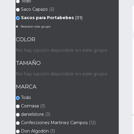
Todo
Saco Capazo
(3)
Sacos para Portabebes
(31)
Resetear este grupo
COLOR
No hay opción disponible en este grupo
TAMAÑO
No hay opción disponible en este grupo
MARCA
Todo
Coimasa
(3)
danielstore
(3)
Confecciones Martinez Campos
(12)
Don Algodón
(3)