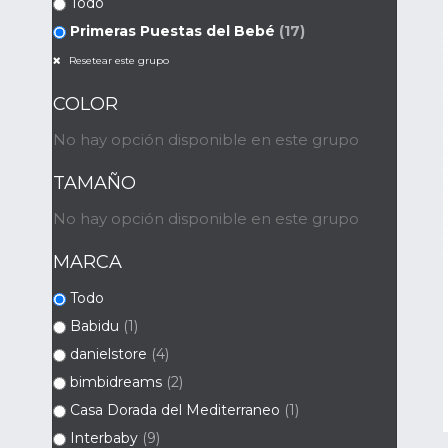
Todo
Primeras Puestas del Bebé
(17)
Resetear este grupo
COLOR
No hay opción disponible en este grupo
TAMAÑO
No hay opción disponible en este grupo
MARCA
Todo
Babidu
(1)
danielstore
(4)
bimbidreams
(2)
Casa Dorada del Mediterraneo
(1)
Interbaby
(9)