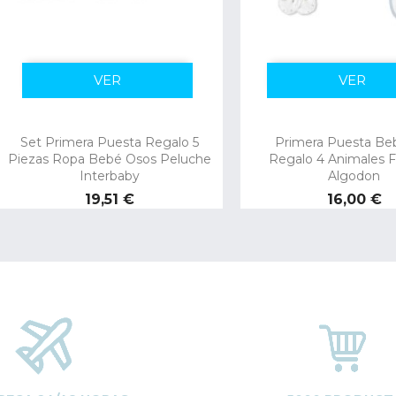
VER
VER
Set Primera Puesta Regalo 5
Primera Puesta Be
Piezas Ropa Bebé Osos Peluche
Regalo 4 Animales 
Interbaby
Algodon
Precio
Precio
19,51 €
16,00 €