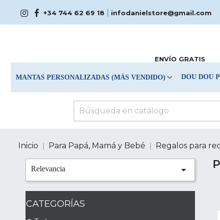
|
+34 744 62 69 18
infodanielstore@gmail.com
ENVÍO GRATIS
DOU DOU 
MANTAS PERSONALIZADAS (MÁS VENDIDO)
Inicio
Para Papá, Mamá y Bebé
Regalos para re
P

Relevancia
CATEGORÍAS