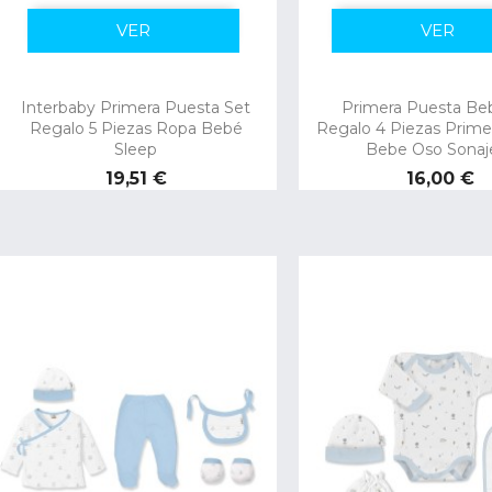
VER
VER
Interbaby Primera Puesta Set
Primera Puesta Be
Regalo 5 Piezas Ropa Bebé
Regalo 4 Piezas Prime
Sleep
Bebe Oso Sonaj
Precio
Precio
19,51 €
16,00 €