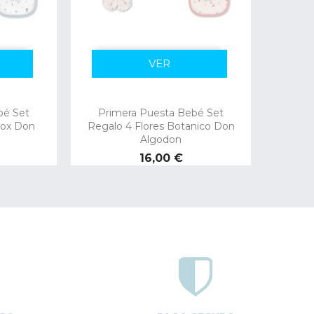
VER
bé Set
Primera Puesta Bebé Set
Fox Don
Regalo 4 Flores Botanico Don
Algodon
Precio
16,00 €