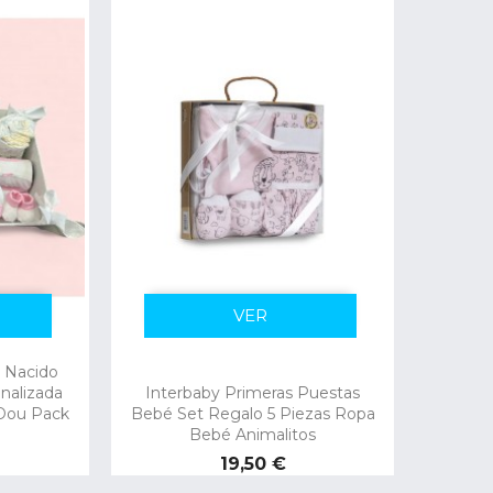
VER
 Nacido
nalizada
Interbaby Primeras Puestas
Dou Pack
Bebé Set Regalo 5 Piezas Ropa
Bebé Animalitos
Precio
19,50 €