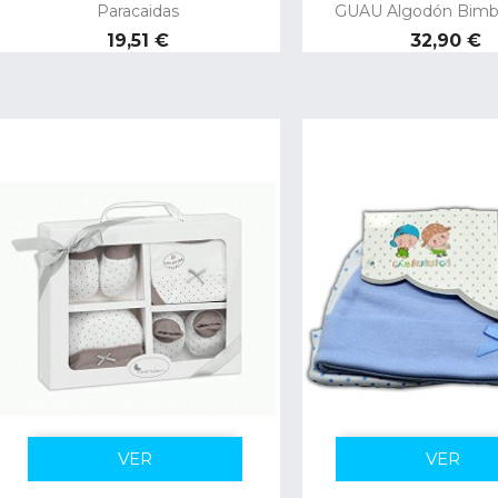
Paracaidas
GUAU Algodón Bimbi
Precio
Precio
19,51 €
32,90 €
VER
VER