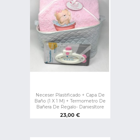
Neceser Plastificado + Capa De
Baño (1 X 1 M) + Termometro De
Bañera De Regalo- Daniesltore
Precio
23,00 €