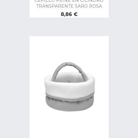
CEPILLO PEINE EN CILINDRO
TRANSPARENTE SARO ROSA
Precio
8,86 €