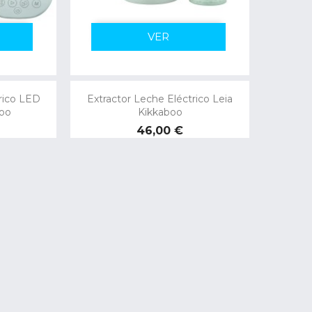
VER
rico LED
Extractor Leche Eléctrico Leia
boo
Kikkaboo
Precio
46,00 €