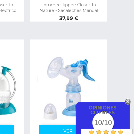
ser To
Tommee Tippee Closer To
léctrico
Nature - Sacaleches Manual
Precio
37,99 €
OPINIONES
CLIENTES
10/10
VER