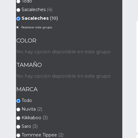
Todo
Sacaleches
(4)
Sacaleches
(10)
Resetear este grupo
COLOR
No hay opción disponible en este grupo
TAMAÑO
No hay opción disponible en este grupo
MARCA
Todo
Nuvita
(2)
Kikkaboo
(3)
Saro
(3)
Tommee Tippee
(2)