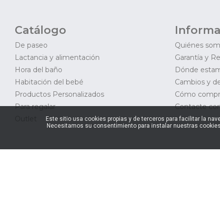
Catálogo
Informa
De paseo
Quiénes so
Lactancia y alimentación
Garantía y R
Hora del baño
Dónde esta
Habitación del bebé
Cambios y d
Productos Personalizados
Cómo compr
Para regalar
Contacte con
Outlet
Este sitio usa cookies propias y de terceros para facilitar la 
Necesitamos su consentimiento para instalar nuestras cookies