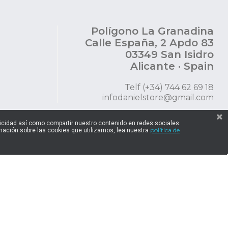
Polígono La Granadina
Calle España, 2 Apdo 83
03349 San Isidro
Alicante · Spain
Telf (+34) 744 62 69 18
infodanielstore@gmail.com
blicidad así como compartir nuestro contenido en redes sociales.
política de
ación sobre las cookies que utilizamos, lea nuestra