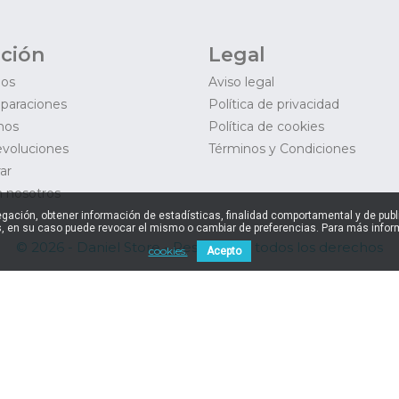
ción
Legal
mos
Aviso legal
eparaciones
Política de privacidad
mos
Política de cookies
evoluciones
Términos y Condiciones
ar
 nosotros
navegación, obtener información de estadísticas, finalidad comportamental y de pu
, en su caso puede revocar el mismo o cambiar de preferencias. Para más inform
© 2026 - Daniel Store - Reservados todos los derechos
cookies.
Acepto