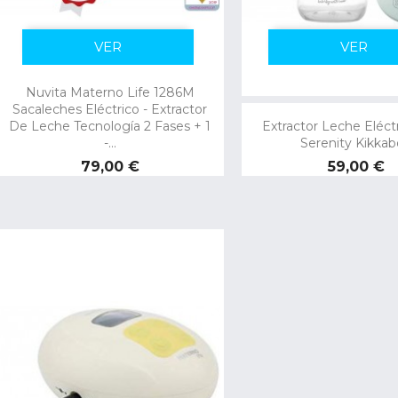
VER
VER
Nuvita Materno Life 1286M
Sacaleches Eléctrico - Extractor
De Leche Tecnología 2 Fases + 1
Extractor Leche Eléct
-...
Serenity Kikka
Precio
Precio
79,00 €
59,00 €