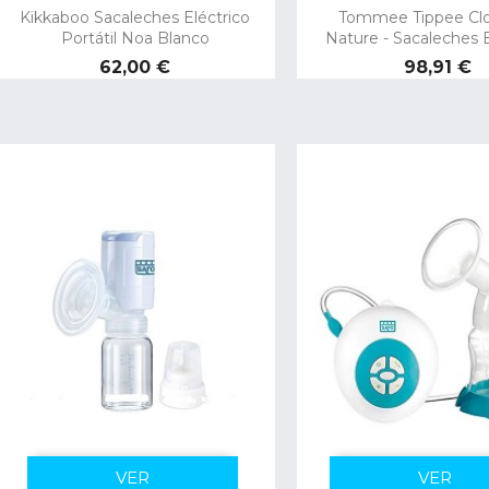
Kikkaboo Sacaleches Eléctrico
Tommee Tippee Clo
Portátil Noa Blanco
Nature - Sacaleches E
Precio
Precio
62,00 €
98,91 €
VER
VER