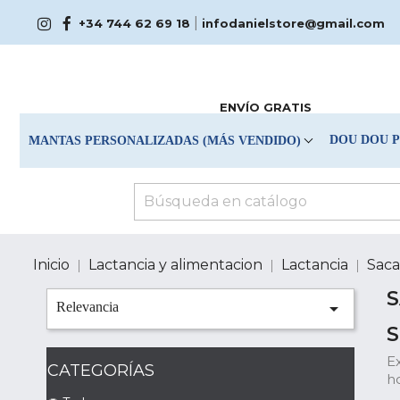
|
+34 744 62 69 18
infodanielstore@gmail.com
ENVÍO GRATIS
DOU DOU 
MANTAS PERSONALIZADAS (MÁS VENDIDO)
Inicio
Lactancia y alimentacion
Lactancia
Saca

Relevancia
S
E
CATEGORÍAS
h