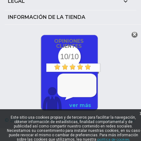

LEGAL
INFORMACIÓN DE LA TIENDA
OPINIONES
CLIENTES
10/10
ver más
Este sitio usa cookies propias y de terceros para facilitar la navegación,
© 2026 - Daniel Store - Reservados todos los derechos
obtener información de estadísticas, finalidad comportamental y de
publicidad así como compartir nuestro contenido en redes sociales.
Necesitamos su consentimiento para instalar nuestras cookies, en su caso
puede revocar el mismo o cambiar de preferencias. Para más información
política de cookies.
sobre las cookies que utilizamos, lea nuestra