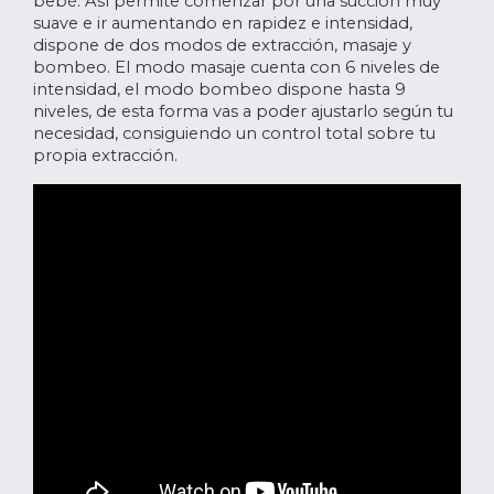
bebé. Así permite comenzar por una succión muy
suave e ir aumentando en rapidez e intensidad,
dispone de dos modos de extracción, masaje y
bombeo. El modo masaje cuenta con 6 niveles de
intensidad, el modo bombeo dispone hasta 9
niveles, de esta forma vas a poder ajustarlo según tu
necesidad, consiguiendo un control total sobre tu
propia extracción.