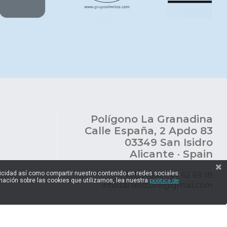
Polígono La Granadina
Calle España, 2 Apdo 83
03349 San Isidro
Alicante · Spain
blicidad así como compartir nuestro contenido en redes sociales.
Telf (+34) 744 62 69 18
política de
ación sobre las cookies que utilizamos, lea nuestra
infodanielstore@gmail.com