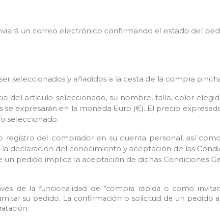
viará un correo electrónico confirmando el estado del pedi
 ser seleccionados y añadidos a la cesta de la compra pinc
a del artículo seleccionado, su nombre, talla, color elegi
 se expresarán en la moneda Euro (€). El precio expresado n
ío seleccionado.
vio registro del comprador en su cuenta personal, así com
á la declaración del conocimiento y aceptación de las Cond
de un pedido implica la aceptación de dichas Condiciones G
és de la funcionalidad de “compra rápida o como invitado
mitar su pedido. La confirmación o solicitud de un pedido a 
atación.