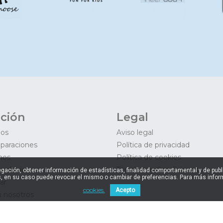
ción
Legal
mos
Aviso legal
eparaciones
Política de privacidad
mos
Política de cookies
evoluciones
Términos y Condiciones
navegación, obtener información de estadísticas, finalidad comportamental y de pu
, en su caso puede revocar el mismo o cambiar de preferencias. Para más inform
ar
cookies.
Acepto
 nosotros