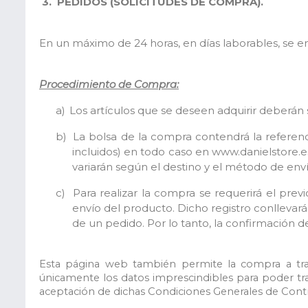
3.
PEDIDOS (SOLICITUDES DE COMPRA).
En un máximo de 24 horas, en días laborables, se en
Procedimiento de Compra:
a)
Los artículos que se deseen adquirir deberán
b)
La bolsa de la compra contendrá la referenci
incluidos)
en todo caso en www.danielstore.es
variarán según el destino y el método de env
c)
Para realizar la compra se requerirá el pre
envío del producto. Dicho registro conllevar
de un pedido.
Por lo tanto, la confirmación 
Esta página web también permite la compra a trav
únicamente los datos imprescindibles para poder tra
aceptación de dichas Condiciones Generales de Contr