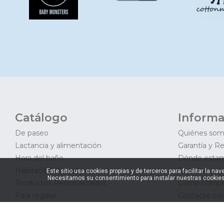
Catálogo
Informa
De paseo
Quiénes so
Lactancia y alimentación
Garantía y R
Hora del baño
Dónde esta
Habitación del bebé
Cambios y d
Este sitio usa cookies propias y de terceros para facilitar la 
Necesitamos su consentimiento para instalar nuestras cookies
Productos Personalizados
Cómo compr
Para regalar
Contacte con
Outlet