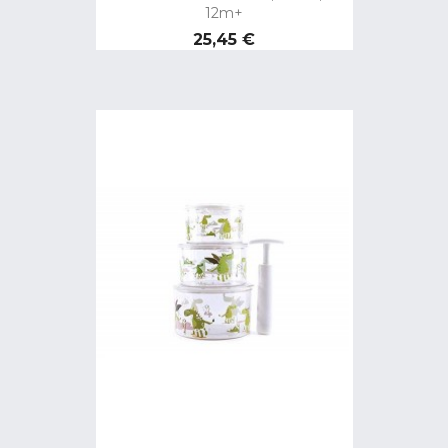
12m+
Precio
25,45 €