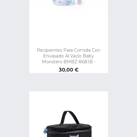
Recipientes Para Comida Con
Envasado Al Vacío Baby
Monsters BMBZ-8681B -
Precio
30,00 €