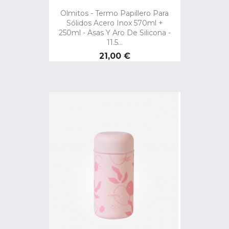
Olmitos - Termo Papillero Para
Sólidos Acero Inox 570ml +
250ml - Asas Y Aro De Silicona -
11.5...
Precio
21,00 €