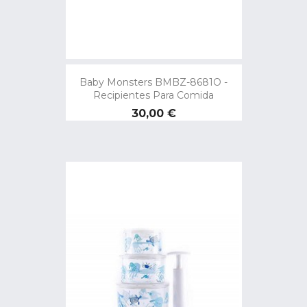
Baby Monsters BMBZ-8681O -
Recipientes Para Comida
Precio
30,00 €