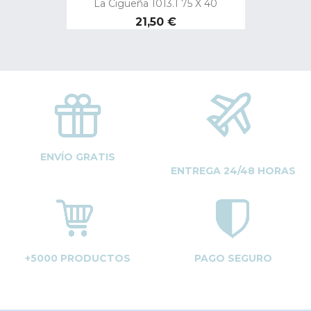
La Cigüeña 1013.1 75 X 40
Precio
21,50 €
ENVÍO GRATIS
ENTREGA 24/48 HORAS
+5000 PRODUCTOS
PAGO SEGURO