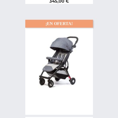
Precio
345,00 €
¡EN OFERTA!