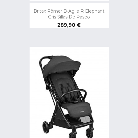
Britax Römer B-Agile R Elephant
Gris Sillas De Paseo
Precio
289,90 €