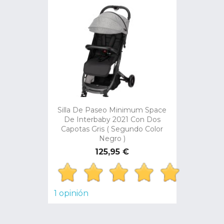
Silla De Paseo Minimum Space
De Interbaby 2021 Con Dos
Capotas Gris ( Segundo Color
Negro )
Precio
125,95 €
1 opinión