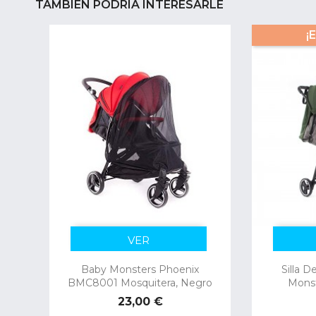
TAMBIÉN PODRÍA INTERESARLE
¡
VER
Baby Monsters Phoenix
Silla 
BMC8001 Mosquitera, Negro
Monst
Precio
23,00 €