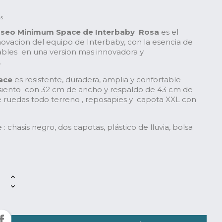
os
Paseo Minimum Space de Interbaby Rosa
es el
nnovacion del equipo de Interbaby, con la esencia de
egables en una version mas innovadora y
.
ace
es resistente, duradera, amplia y confortable
asiento con 32 cm de ancho y respaldo de 43 cm de
ye ruedas todo terreno , reposapies y capota XXL con
ye : chasis negro, dos capotas, plástico de lluvia, bolsa
e