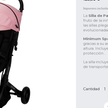
Impuestos incluid
La
Silla de 
fruto de la i
las sillas pl
evolucionada
Minimum Sp
gracias a su 
altura. Inclu
protección .
La silla inclu
de transport
Cantidad