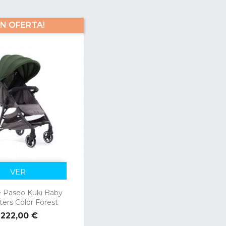
EN OFERTA!
VER
De Paseo Kuki Baby
ers Color Forest
Precio
222,00 €