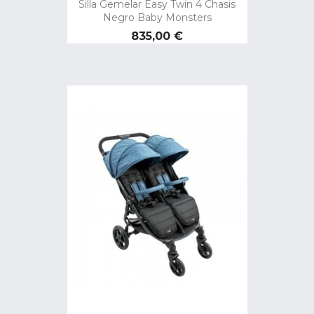
Silla Gemelar Easy Twin 4 Chasis
Negro Baby Monsters
Precio
835,00 €