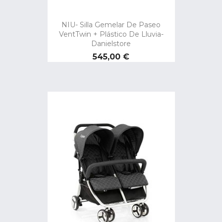
NIU- Silla Gemelar De Paseo
VentTwin + Plástico De Lluvia-
Danielstore
Precio
545,00 €