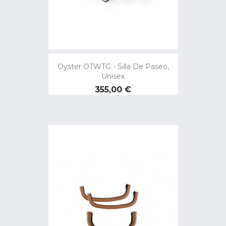
Oyster OTWTG - Silla De Paseo,
Unisex
Precio
355,00 €