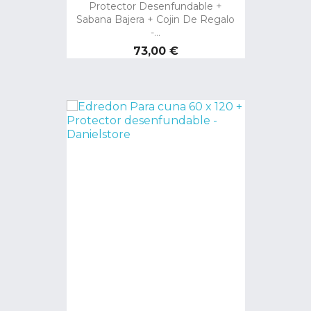
Protector Desenfundable +
Sabana Bajera + Cojin De Regalo
-...
Precio
73,00 €