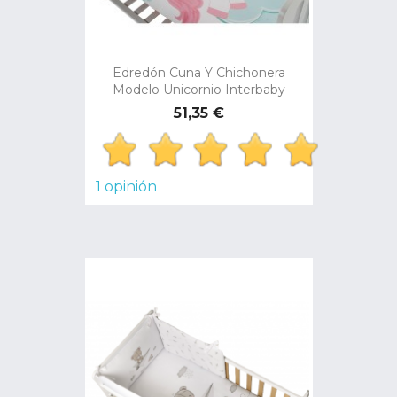
Edredón Cuna Y Chichonera
Modelo Unicornio Interbaby
Precio
51,35 €
1 opinión