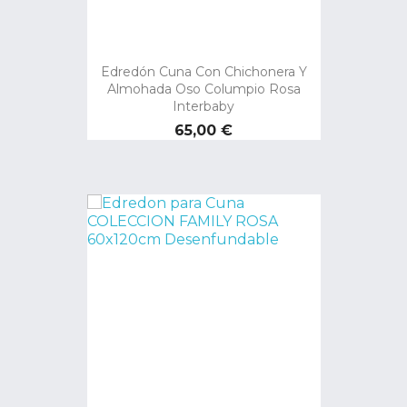
Edredón Cuna Con Chichonera Y
Almohada Oso Columpio Rosa
Interbaby
Precio
65,00 €