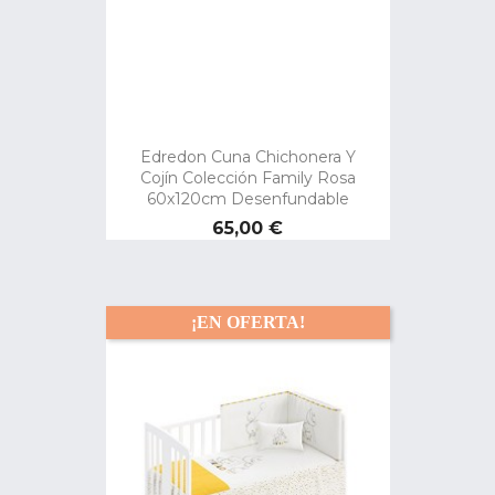
Edredon Cuna Chichonera Y
Cojín Colección Family Rosa
60x120cm Desenfundable
Precio
65,00 €
¡EN OFERTA!