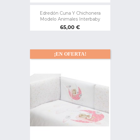
Edredón Cuna Y Chichonera
Modelo Animales Interbaby
Precio
65,00 €
¡EN OFERTA!