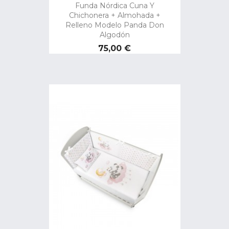
Funda Nórdica Cuna Y
Chichonera + Almohada +
Relleno Modelo Panda Don
Algodón
Precio
75,00 €