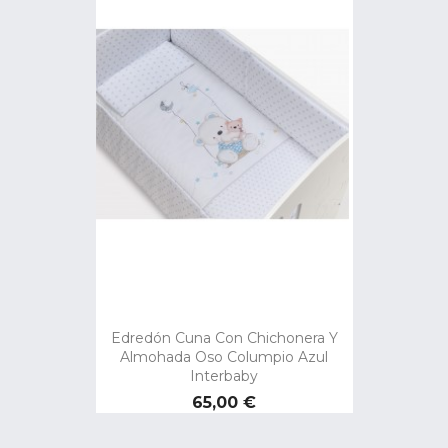
Edredón Cuna Con Chichonera Y
Almohada Oso Columpio Azul
Interbaby
Precio
65,00 €