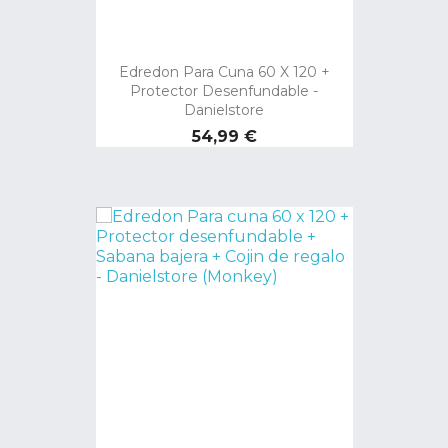
Edredon Para Cuna 60 X 120 +
Protector Desenfundable -
Danielstore
Precio
54,99 €