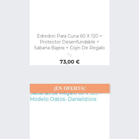
Edredon Para Cuna 60 X 120 +
Protector Desenfundable +
Sabana Bajera + Cojin De Regalo
-...
Precio
73,00 €
¡EN OFERTA!