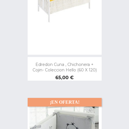
Edredon Cuna , Chichonera +
Cojin- Coleccion Hello (60 X 120)
Precio
65,00 €
¡EN OFERTA!