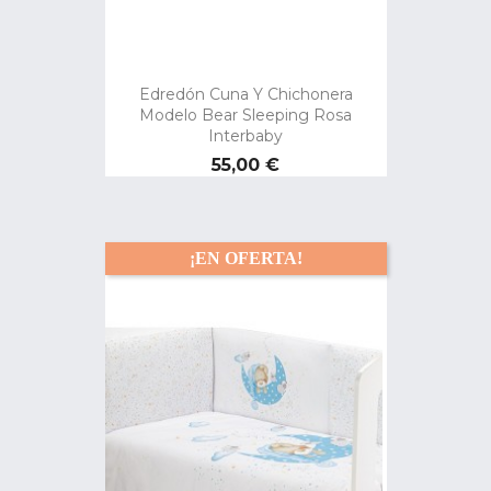
Edredón Cuna Y Chichonera
Modelo Bear Sleeping Rosa
Interbaby
Precio
55,00 €
¡EN OFERTA!