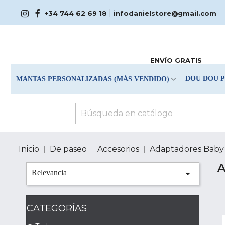
|
+34 744 62 69 18
infodanielstore@gmail.com
ENVÍO GRATIS
DOU DOU 
MANTAS PERSONALIZADAS (MÁS VENDIDO)
Inicio
De paseo
Accesorios
Adaptadores Baby

Relevancia
CATEGORÍAS