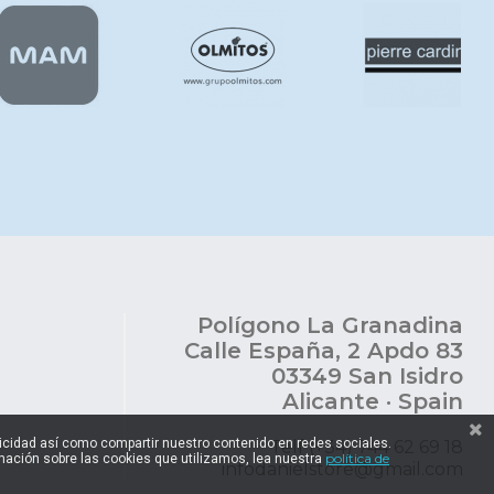
Polígono La Granadina
Calle España, 2 Apdo 83
03349 San Isidro
Alicante · Spain
blicidad así como compartir nuestro contenido en redes sociales.
Telf (+34) 744 62 69 18
política de
ación sobre las cookies que utilizamos, lea nuestra
infodanielstore@gmail.com