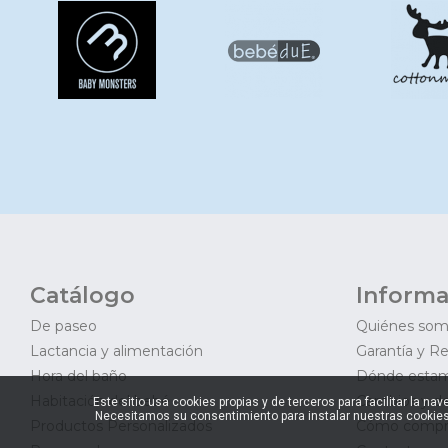
Catálogo
Informa
De paseo
Quiénes so
Lactancia y alimentación
Garantía y R
Hora del baño
Dónde esta
Habitación del bebé
Cambios y d
Este sitio usa cookies propias y de terceros para facilitar la 
Necesitamos su consentimiento para instalar nuestras cookies
Productos Personalizados
Cómo compr