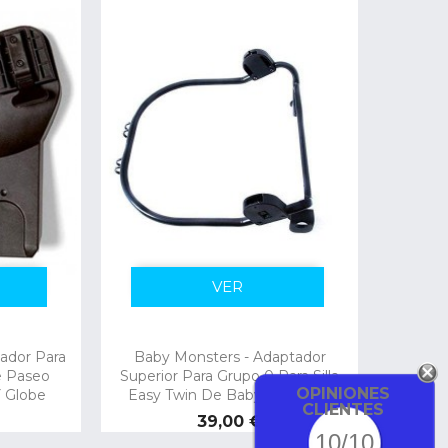
VER
ador Para
Baby Monsters - Adaptador
e Paseo
Superior Para Grupo 0 Para Silla
OPINIONES
 Globe
Easy Twin De Baby Monsters
CLIENTES
Precio
39,00 €
10/10