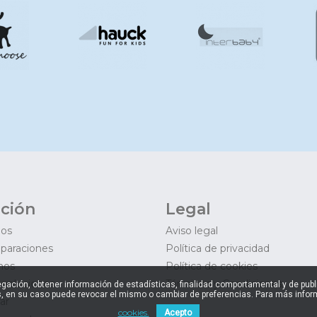
ción
Legal
mos
Aviso legal
eparaciones
Política de privacidad
mos
Política de cookies
evoluciones
Términos y Condiciones
navegación, obtener información de estadísticas, finalidad comportamental y de pu
, en su caso puede revocar el mismo o cambiar de preferencias. Para más inform
ar
cookies.
Acepto