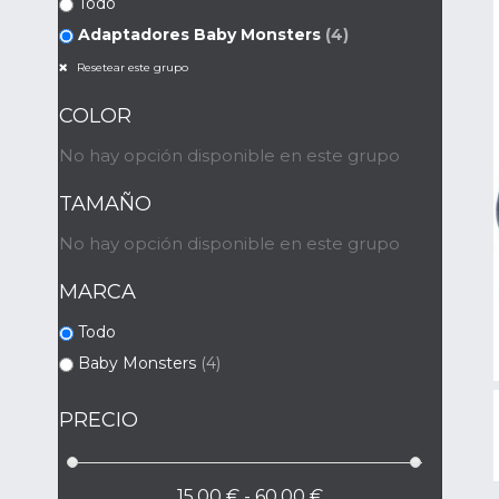
Todo
Adaptadores Baby Monsters
(4)
Resetear este grupo
COLOR
No hay opción disponible en este grupo
TAMAÑO
No hay opción disponible en este grupo
MARCA
Todo
Baby Monsters
(4)
PRECIO
15,00 € - 60,00 €