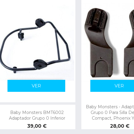
VER
VER
Baby Monsters - Adapt
Baby Monsters BMT6002
Grupo 0 Para Silla D
Adaptador Grupo 0 Inferior
Compact, Phoenix Y
Precio
Precio
39,00 €
28,00 €