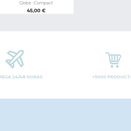
Globe -Compact
Precio
45,00 €
REGA 24/48 HORAS
+5000 PRODUCT