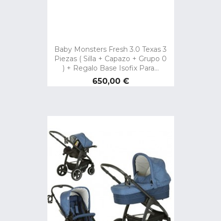
Baby Monsters Fresh 3.0 Texas 3
Piezas ( Silla + Capazo + Grupo 0
) + Regalo Base Isofix Para...
Precio
650,00 €