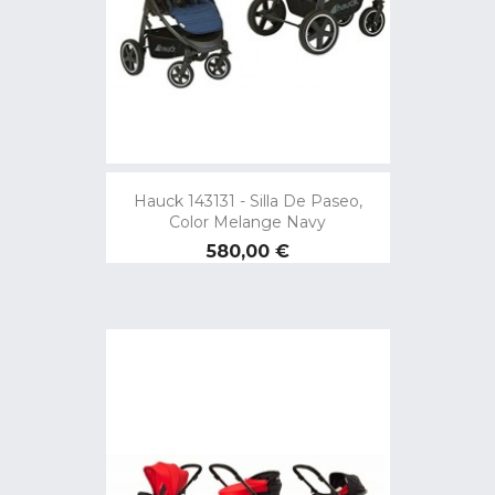
Hauck 143131 - Silla De Paseo,
Color Melange Navy
Precio
580,00 €