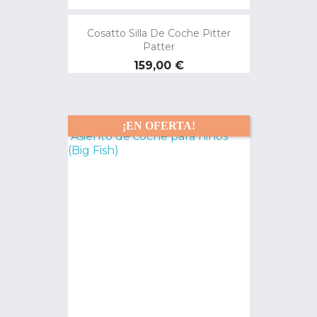
Cosatto Silla De Coche Pitter
Patter
Precio
159,00 €
¡EN OFERTA!