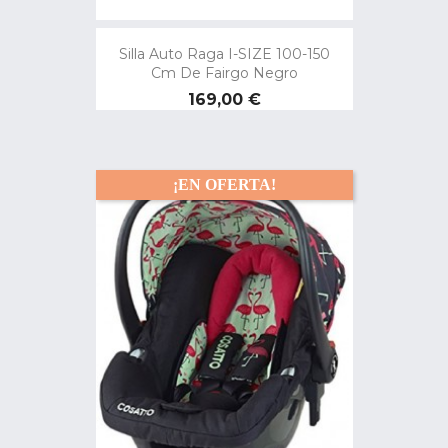
Silla Auto Raga I-SIZE 100-150
Cm De Fairgo Negro
Precio
169,00 €
¡EN OFERTA!