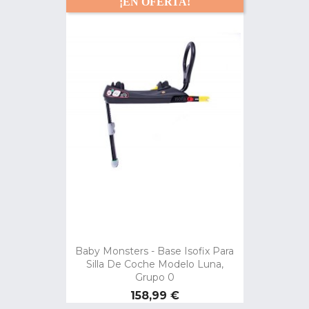
¡EN OFERTA!
Baby Monsters - Base Isofix Para
Silla De Coche Modelo Luna,
Grupo 0
Precio
158,99 €