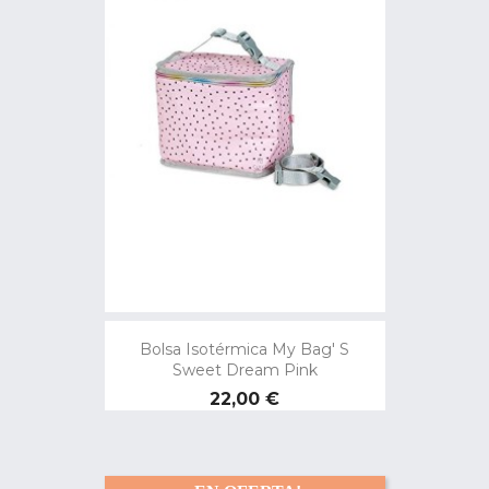
Bolsa Isotérmica My Bag' S
Sweet Dream Pink
Precio
22,00 €