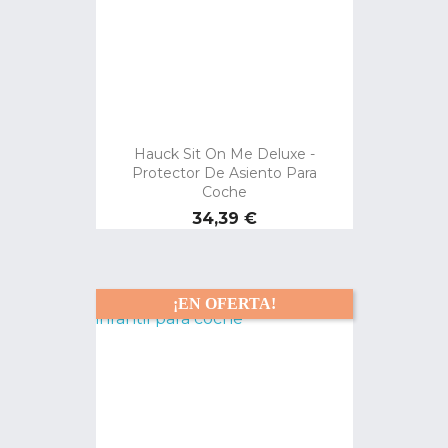
Hauck Sit On Me Deluxe -
Protector De Asiento Para
Coche
Precio
34,39 €
¡EN OFERTA!