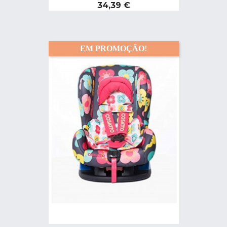
Preço
34,39 €
EM PROMOÇÃO!