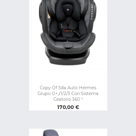
Copy Of Silla Auto Hermes
Grupo 0+,/1/2/3 Con Sistema
Giratorio 360 º
Preço
170,00 €