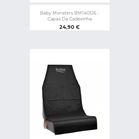
Baby Monsters BM140516 -
Capas Da Cadeirinha
Preço
24,90 €