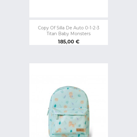
Copy Of Silla De Auto 0-1-2-3
Titan Baby Monsters
Preço
185,00 €