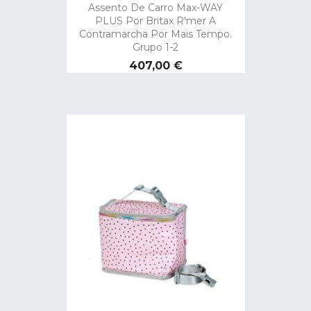
Assento De Carro Max-WAY
PLUS Por Britax R'mer A
Contramarcha Por Mais Tempo.
Grupo 1-2
Preço
407,00 €