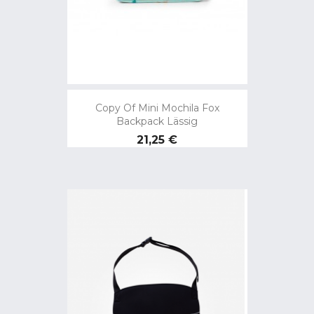
Copy Of Mini Mochila Fox
Backpack Lässig
Preço
21,25 €