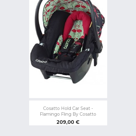
Cosatto Hold Car Seat -
Flamingo Fling By Cosatto
Preço
209,00 €