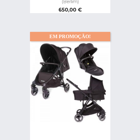
(Berlim)
Preço
650,00 €
EM PROMOÇÃO!