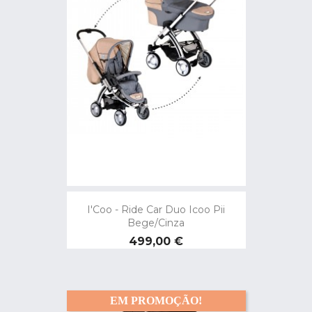
I'Coo - Ride Car Duo Icoo Pii
Bege/cinza
Preço
499,00 €
EM PROMOÇÃO!