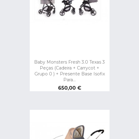
Baby Monsters Fresh 3.0 Texas 3
Peças (cadeira + Carrycot +
Grupo 0 ) + Presente Base Isofix
Para...
Preço
650,00 €