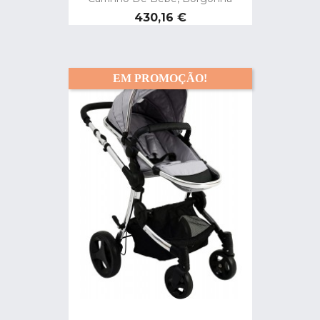
Preço
430,16 €
EM PROMOÇÃO!