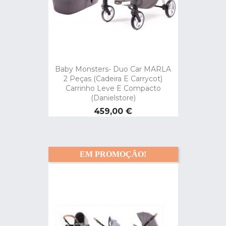
Baby Monsters- Duo Car MARLA
2 Peças (Cadeira E Carrycot)
Carrinho Leve E Compacto
(danielstore)
Preço
459,00 €
EM PROMOÇÃO!