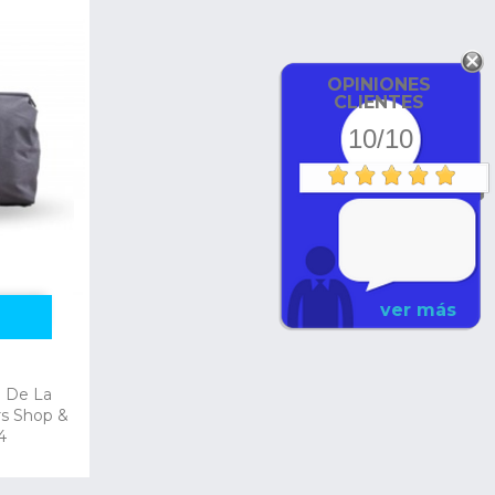
OPINIONES
CLIENTES
10/10
ver más
a De La
s Shop &
4