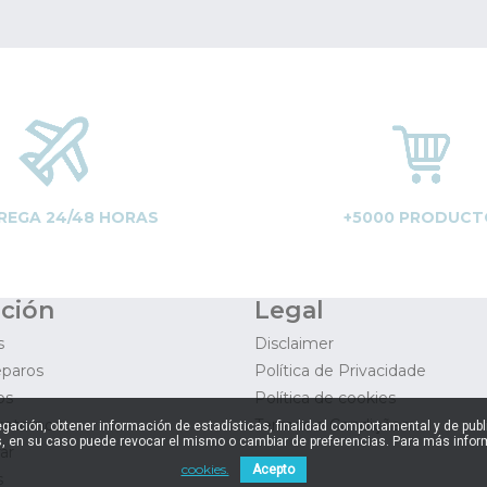
REGA 24/48 HORAS
+5000 PRODUCT
ción
Legal
s
Disclaimer
eparos
Política de Privacidade
os
Política de cookies
 retornos
Termos e Condições
navegación, obtener información de estadísticas, finalidad comportamental y de pu
, en su caso puede revocar el mismo o cambiar de preferencias. Para más inform
ar
cookies.
Acepto
s