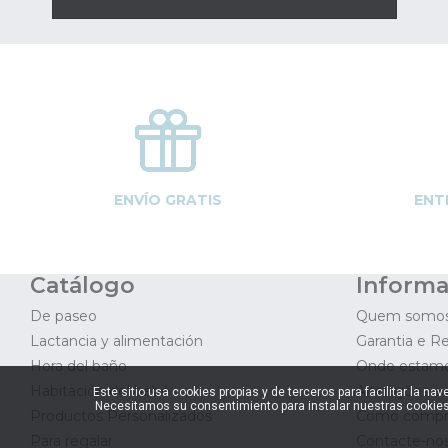
ENVÍO GRATIS
ENT
Catálogo
Informa
De paseo
Quem somo
Lactancia y alimentación
Garantia e R
Hora del baño
Onde estam
Habitación del bebé
Alterações e
Este sitio usa cookies propias y de terceros para facilitar la 
Necesitamos su consentimiento para instalar nuestras cookies
Productos Personalizados
Como compr
Para regalar
Contacte-no