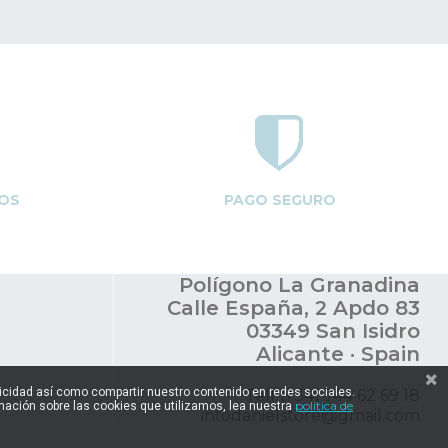
OS
PAGO SEGURO
Polígono La Granadina
Calle España, 2 Apdo 83
03349 San Isidro
Alicante · Spain
blicidad así como compartir nuestro contenido en redes sociales.
Telf (+34) 744 62 69 18
política de
ación sobre las cookies que utilizamos, lea nuestra
infodanielstore@gmail.com