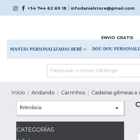
|
+34 744 62 69 18
infodanielstore@gmail.com
ENVIO GRATIS
DOU DOU PERSONALI
MANTAS PERSONALIZADAS BEBÉ
Início
Andando
Carrinhos
Cadeiras gêmeas e 
C

Relevância
CATEGORÍAS