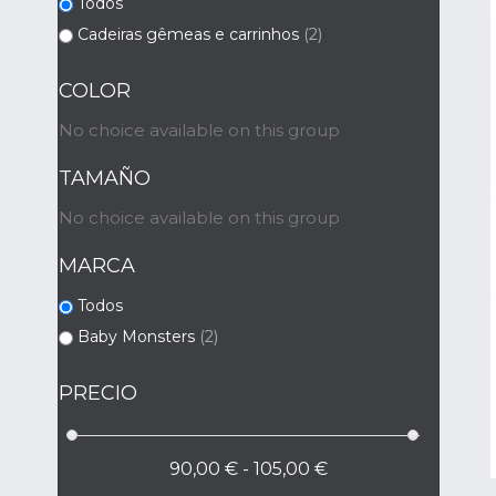
Todos
Cadeiras gêmeas e carrinhos
(2)
COLOR
No choice available on this group
TAMAÑO
No choice available on this group
MARCA
Todos
Baby Monsters
(2)
PRECIO
90,00 € - 105,00 €