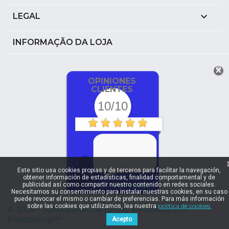

LEGAL
INFORMAÇÃO DA LOJA
OPINIONES
CLIENTES
10/10
Este sitio usa cookies propias y de terceros para facilitar la navegación,
obtener información de estadísticas, finalidad comportamental y de
ver más
publicidad así como compartir nuestro contenido en redes sociales.
Necesitamos su consentimiento para instalar nuestras cookies, en su caso
puede revocar el mismo o cambiar de preferencias. Para más información
política de cookies.
sobre las cookies que utilizamos, lea nuestra
© 2026 - Software de comércio eletrónico por
PrestaShop™
Acepto