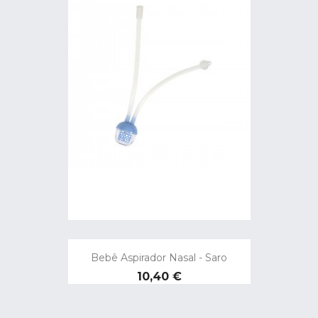
Bebê Aspirador Nasal - Saro
Preço
10,40 €