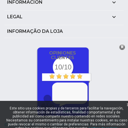

INFORMACIÓN

LEGAL
INFORMAÇÃO DA LOJA
OPINIONES
CLIENTES
10/10
Este sitio usa cookies propias y de terceros para facilitar la navegación,
ver más
obtener información de estadísticas, finalidad comportamental y de
publicidad así como compartir nuestro contenido en redes sociales.
Necesitamos su consentimiento para instalar nuestras cookies, en su caso
© 2026 - Software de comércio eletrónico por
puede revocar el mismo o cambiar de preferencias. Para más información