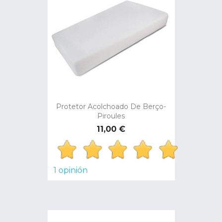
Protetor Acolchoado De Berço-
Piroules
Preço
11,00 €
1 opinión