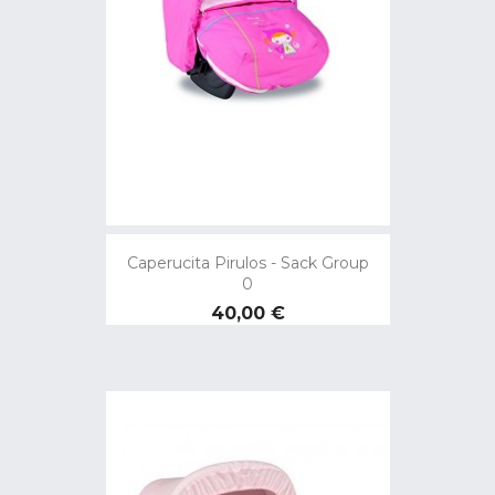
Caperucita Pirulos - Sack Group
0
Preço
40,00 €