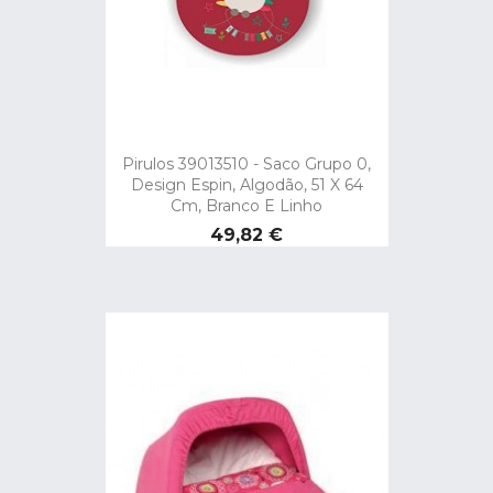
Pirulos 39013510 - Saco Grupo 0,
Design Espin, Algodão, 51 X 64
Cm, Branco E Linho
Preço
49,82 €