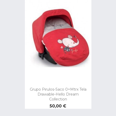
Grupo Pirulos-Saco 0+mtrx Tela
Drawable-Hello Dream
Collection
Preço
50,00 €