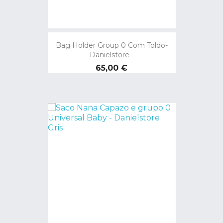
Bag Holder Group 0 Com Toldo-
Danielstore -
Preço
65,00 €