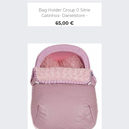
Bag Holder Group 0 Série
Gatinhos- Danielstore -
Preço
65,00 €