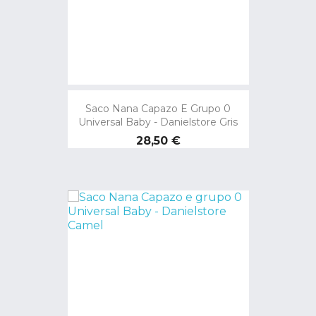
Saco Nana Capazo E Grupo 0
Universal Baby - Danielstore Gris
Preço
28,50 €