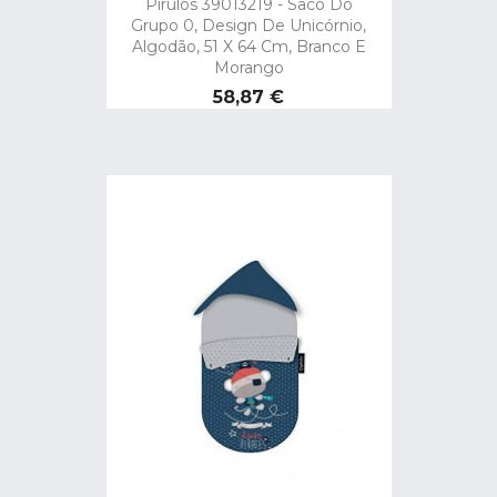
Pirulos 39013219 - Saco Do
Grupo 0, Design De Unicórnio,
Algodão, 51 X 64 Cm, Branco E
Morango
Preço
58,87 €