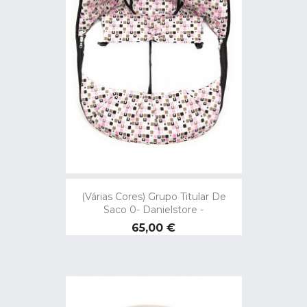
(Várias Cores) Grupo Titular De
Saco 0- Danielstore -
Preço
65,00 €