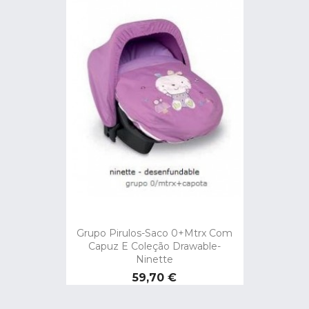
Grupo Pirulos-Saco 0+mtrx Com
Capuz E Coleção Drawable-
Ninette
Preço
59,70 €