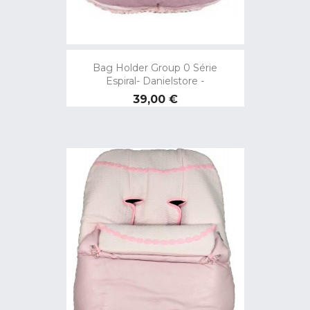
Bag Holder Group 0 Série
Espiral- Danielstore -
Preço
39,00 €