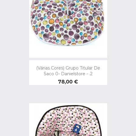
(Várias Cores) Grupo Titular De
Saco 0- Danielstore - .2
Preço
78,00 €