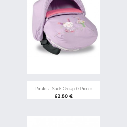
Pirulos - Sack Group 0 Picnic
Preço
62,80 €