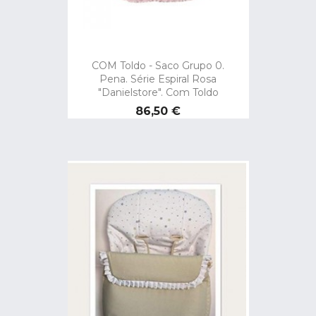
COM Toldo - Saco Grupo 0.
Pena. Série Espiral Rosa
"danielstore". Com Toldo
Preço
86,50 €