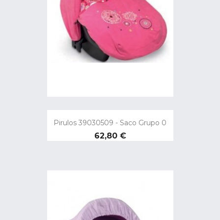
Pirulos 39030509 - Saco Grupo 0
Preço
62,80 €