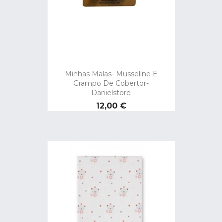
Minhas Malas- Musseline E
Grampo De Cobertor-
Danielstore
Preço
12,00 €