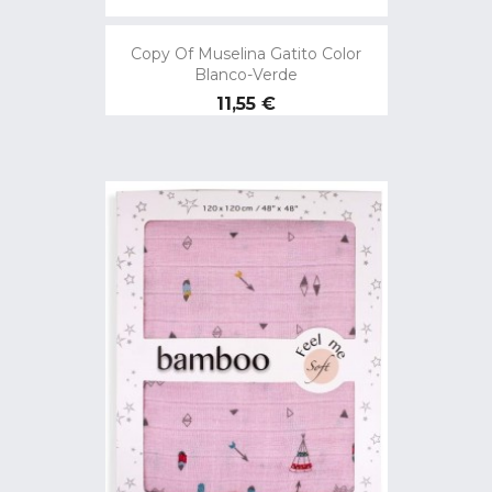
Copy Of Muselina Gatito Color
Blanco-Verde
Preço
11,55 €