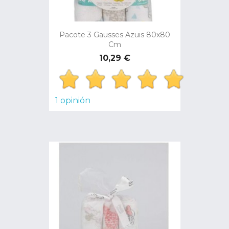
Pacote 3 Gausses Azuis 80x80
Cm
Preço
10,29 €
1 opinión