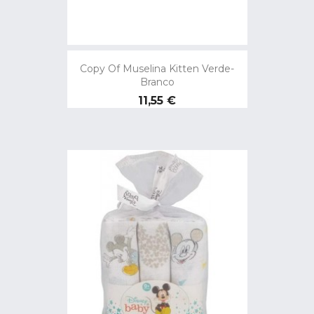
Copy Of Muselina Kitten Verde-
Branco
Preço
11,55 €