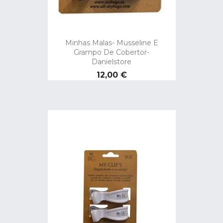
Minhas Malas- Musseline E
Grampo De Cobertor-
Danielstore
Preço
12,00 €