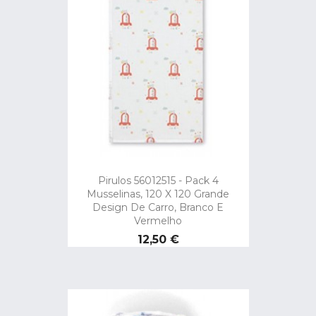
Pirulos 56012515 - Pack 4
Musselinas, 120 X 120 Grande
Design De Carro, Branco E
Vermelho
Preço
12,50 €