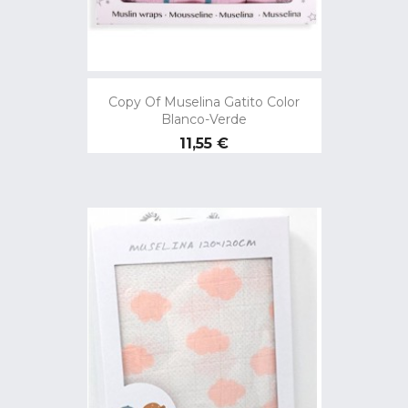
Copy Of Muselina Gatito Color
Blanco-Verde
Preço
11,55 €