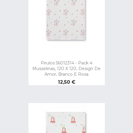
Pirulos 56012314 - Pack 4
Musselinas, 120 X 120, Design De
Amor, Branco E Rosa
Preço
12,50 €