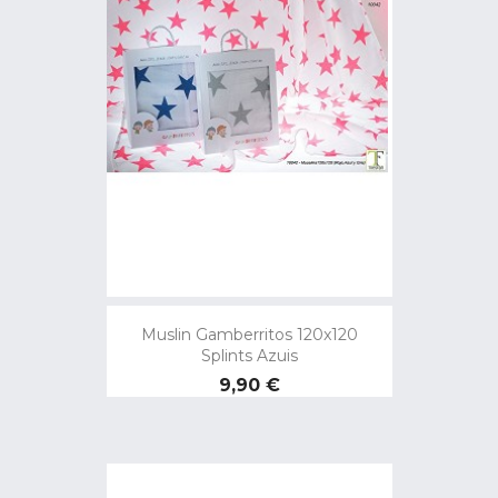
Muslin Gamberritos 120x120
Splints Azuis
Preço
9,90 €