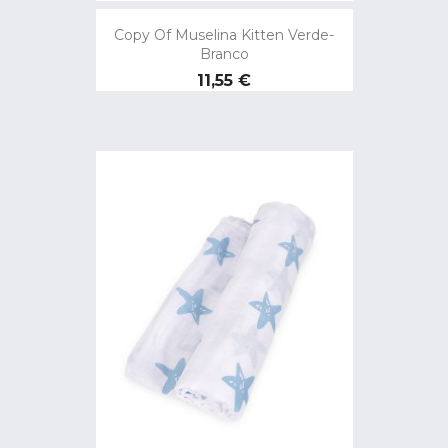
Copy Of Muselina Kitten Verde-
Branco
Preço
11,55 €