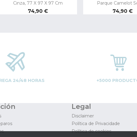
Cinza, 77 X 97 X 97 Cm
Parque Camelot S
Preço
Preço
74,90 €
74,90 €
REGA 24/48 HORAS
+5000 PRODUCT
ción
Legal
s
Disclaimer
eparos
Política de Privacidade
os
Política de cookies