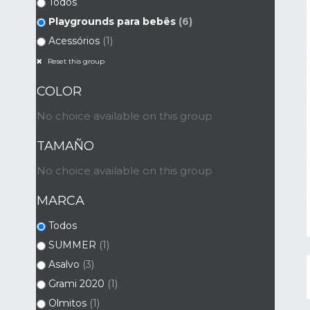
Todos
Playgrounds para bebês
(6)
Acessórios
(1)
Reset this group
COLOR
No choice available on this group
TAMAÑO
No choice available on this group
MARCA
Todos
SUMMER
(1)
Asalvo
(3)
Grami 2020
(1)
Olmitos
(1)