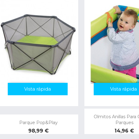
Vista rápida
Vista rápida
Olmitos Anillas Para
Parque Pop&Play
Parques
Preço
Preço
98,99 €
14,96 €