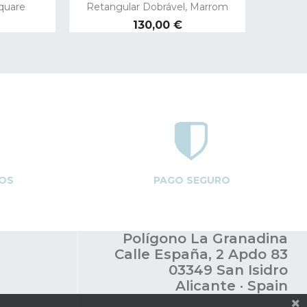
quare
Retangular Dobrável, Marrom
Preço
130,00 €
OS
PAGO SEGURO
Polígono La Granadina
Calle España, 2 Apdo 83
03349 San Isidro
Alicante · Spain