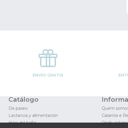
ENVÍO GRATIS
ENT
Catálogo
Informa
De paseo
Quem somo
Lactancia y alimentación
Garantia e R
Hora del baño
Onde estam