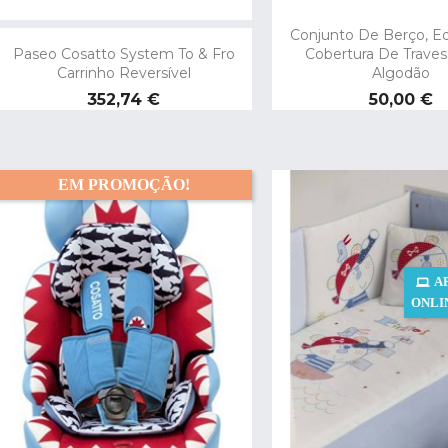
Conjunto De Berço, 
Paseo Cosatto System To & Fro
Cobertura De Traves
Carrinho Reversível
Algodão
Preço
Preço
352,74 €
50,00 €
EM PROMOÇÃO!
A
ONLI