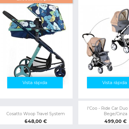
Vista rápida
Vista rápida
I'Coo - Ride Car Duo 
Cosatto Woop Travel System
Bege/cinza
Preço
Preço
648,00 €
499,00 €