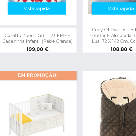
Vista rápida
Vista rápida
Copy Of Pyrulos - E
Cosatto Zoomi GRP 123 EME –
Protetor E Almofada, 
Cadeirinha Infantil (Peixe Grande)
Lua, 72 X 142 Cm, Co
Preço
Preço
199,00 €
108,80 €
EM PROMOÇÃO!