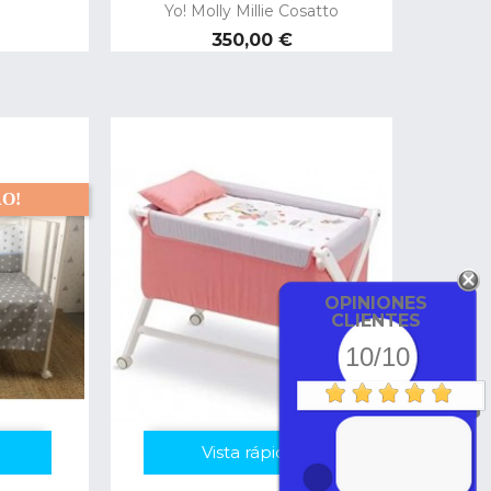
Yo! Molly Millie Cosatto
Preço
350,00 €
O!
OPINIONES
CLIENTES
10/10
Vista rápida