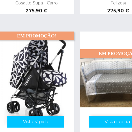
Cosatto Supa - Carro
Felizes)
Preço
Preço
275,90 €
275,90 €
EM PROMOÇÃO!
EM PROMOÇÃ
Vista rápida
Vista rápida