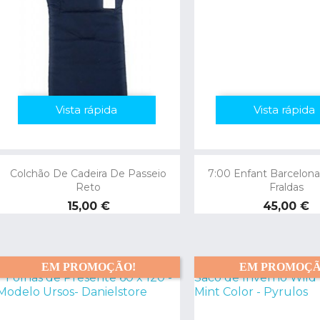
Vista rápida
Vista rápida
Colchão De Cadeira De Passeio
7:00 Enfant Barcelon
Reto
Fraldas
Preço
Preço
15,00 €
45,00 €
EM PROMOÇÃO!
EM PROMOÇÃ