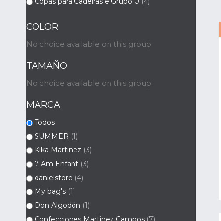
Copas para Cadeiras e Grupo 0
(4)
COLOR
No choice available on this group
TAMAÑO
No choice available on this group
MARCA
Todos
SUMMER
(1)
Kika Martinez
(3)
7 Am Enfant
(3)
danielstore
(4)
My bag's
(1)
Don Algodón
(1)
Confecciones Martinez Campos
(7)