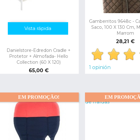
Gamberritos 9648c - C
Saco, 100 X 130 Cm, Mu
Vista rápida
Vista rápida
Marrom
Preço
28,21 €
Danielstore-Edredon Cradle +
Protetor + Almofada- Hello
Collection (60 X 120)
1 opinión
Preço
65,00 €
EM PROMOÇÃO!
EM PROMOÇÃ