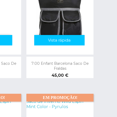
Vista rápida
a Saco De
7:00 Enfant Barcelona Saco De
Fraldas
Preço
45,00 €
O!
EM PROMOÇÃO!