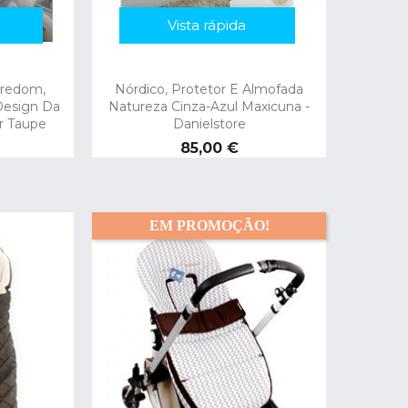
Vista rápida
dredom,
Nórdico, Protetor E Almofada
Design Da
Natureza Cinza-Azul Maxicuna -
r Taupe
Danielstore
Preço
85,00 €
EM PROMOÇÃO!