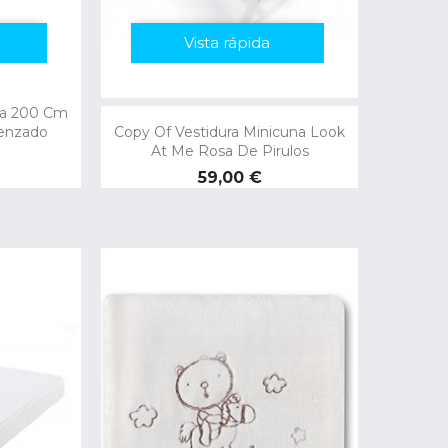
Vista rápida
na 200 Cm
enzado
Copy Of Vestidura Minicuna Look
At Me Rosa De Pirulos
Preço
59,00 €