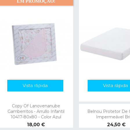
EM PROMOÇÃO!
Vista rápida
Vista rápida
Copy Of Lanovenanube
Gamberritos - Arrullo Infantil
Belnou Protetor De 
10417-80x80 - Color Azul
Impermeável Bri
Preço
Preço
18,00 €
24,50 €