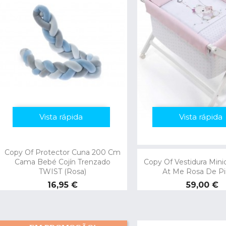
Vista rápida
Vista rápida
Copy Of Protector Cuna 200 Cm
Cama Bebé Cojín Trenzado
Copy Of Vestidura Min
TWIST (Rosa)
At Me Rosa De Pi
Preço
Preço
16,95 €
59,00 €