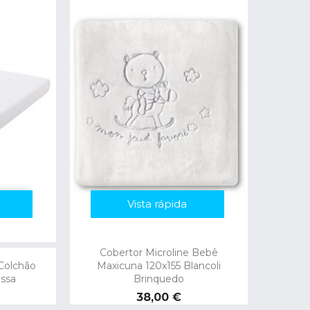
Vista rápida
Cobertor Microline Bebê
Colchão
Maxicuna 120x155 Blancoli
ssa
Brinquedo
Preço
38,00 €