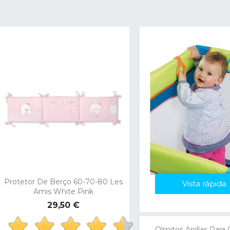
Protetor De Berço 60-70-80 Les
Vista rápida
Vista rápida
Amis White Pink
Preço
29,50 €
Olmitos Anillas Para