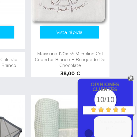
Vista rápida
Maxicuna 120x155 Microline Cot
 Colchão
Cobertor Branco E Brinquedo De
, Branco
Chocolate
Preço
38,00 €
OPINIONES
CLIENTES
10/10
Muchas gracias
perfecto