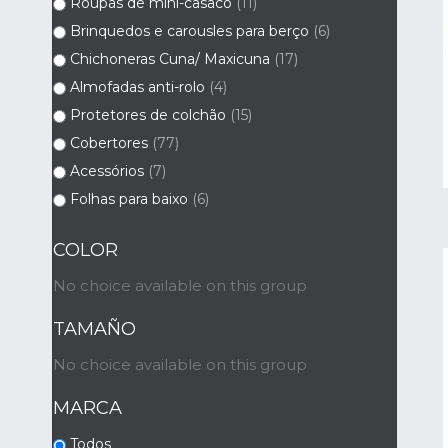
Roupas de mini-casaco
(11)
Brinquedos e carousles para berço
(6)
Chichoneras Cuna/ Maxicuna
(17)
Almofadas anti-rolo
(4)
Protetores de colchão
(15)
Cobertores
(77)
Acessórios
(7)
Folhas para baixo
(6)
COLOR
No choice available on this group
TAMAÑO
No choice available on this group
MARCA
Todos