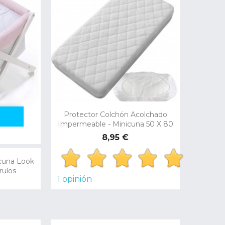
Protector Colchón Acolchado
Vista rápida
Impermeable - Minicuna 50 X 80
Preço
8,95 €
icuna Look
rulos
1 opinión