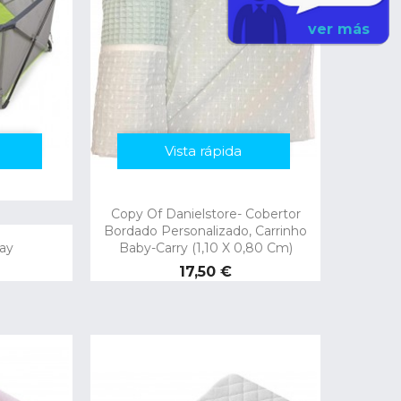
ver más
Vista rápida
Copy Of Danielstore- Cobertor
Bordado Personalizado, Carrinho
ay
Baby-Carry (1,10 X 0,80 Cm)
Preço
17,50 €