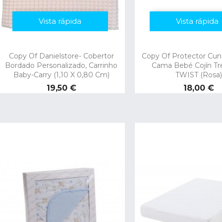
Vista rápida
Vista rápida
Copy Of Danielstore- Cobertor
Copy Of Protector Cu
Bordado Personalizado, Carrinho
Cama Bebé Cojín Tr
Baby-Carry (1,10 X 0,80 Cm)
TWIST (Rosa)
Preço
Preço
19,50 €
18,00 €