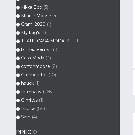
Kikka Boo
(5)
Minnie Mouse
(4)
Grami 2020
(1)
My bag's
(1)
TEXTIL CASA MODA, S.L.
(1)
bimbidreams
(40)
Casa Moda
(4)
cottonmoose
(8)
Gamberritos
(10)
hauck
(1)
Interbaby
(266)
Olmitos
(1)
Pirulos
(84)
Saro
(4)
PRECIO