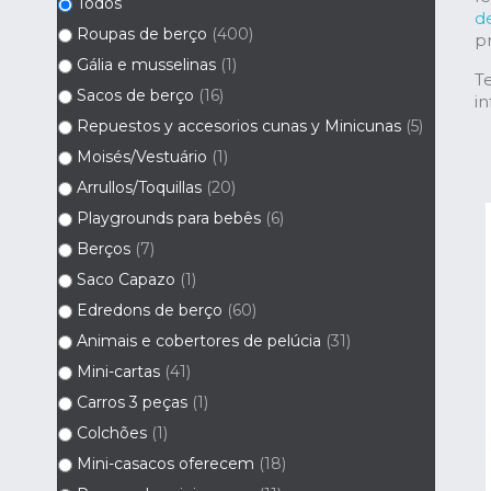
Todos
d
Roupas de berço
(400)
p
Gália e musselinas
(1)
T
Sacos de berço
(16)
in
Repuestos y accesorios cunas y Minicunas
(5)
Moisés/Vestuário
(1)
Arrullos/Toquillas
(20)
Playgrounds para bebês
(6)
Berços
(7)
Saco Capazo
(1)
Edredons de berço
(60)
Animais e cobertores de pelúcia
(31)
Mini-cartas
(41)
Carros 3 peças
(1)
Colchões
(1)
Mini-casacos oferecem
(18)