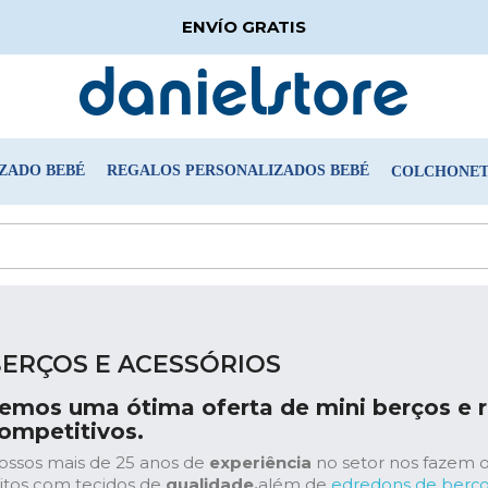
ENVÍO GRATIS
ZADO BEBÉ
REGALOS PERSONALIZADOS BEBÉ
COLCHONETA
ERÇOS E ACESSÓRIOS
emos uma ótima oferta de mini berços e 
ompetitivos.
ossos mais de 25 anos de
experiência
no setor nos fazem 
eitos com tecidos de
qualidade,
além de
edredons de berç