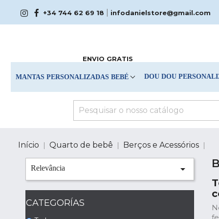
|
+34 744 62 69 18
infodanielstore@gmail.com
ENVIO GRATIS
DOU DOU PERSONALI
MANTAS PERSONALIZADAS BEBÉ
Início
Quarto de bebê
Berços e Acessórios
B

Relevância
T
c
CATEGORÍAS
N
f