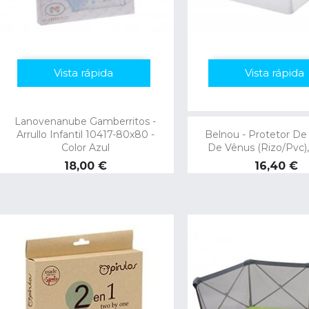
Vista rápida
Vista rápida
Lanovenanube Gamberritos -
Arrullo Infantil 10417-80x80 -
Belnou - Protetor De
Color Azul
De Vênus (rizo/pvc)
Preço
Preço
18,00 €
16,40 €