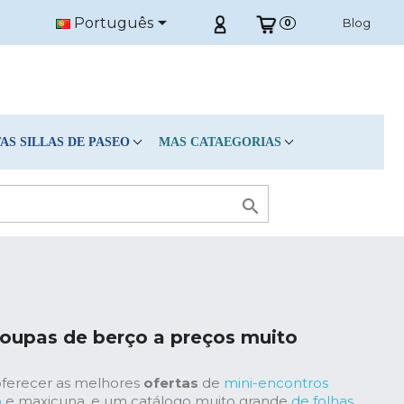

Português
Blog
0
S SILLAS DE PASEO
MAS CATAEGORIAS

roupas de berço a preços muito
oferecer as melhores
ofertas
de
mini-encontros
o
e maxicuna, e um catálogo muito grande
de folhas