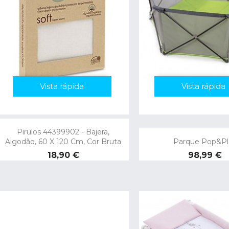
Vista rápida
Vista rápida
Pirulos 44399902 - Bajera,
Algodão, 60 X 120 Cm, Cor Bruta
Parque Pop&Pl
Preço
Preço
18,90 €
98,99 €