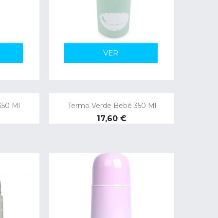
VER
350 Ml
Termo Verde Bebé 350 Ml
Precio
17,60 €