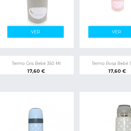
VER
VER
Termo Gris Bebé 350 Ml
Termo Rosa Bebé 
Precio
Precio
17,60 €
17,60 €