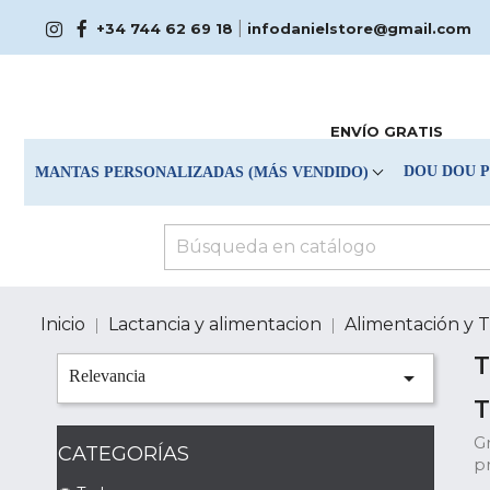
|
+34 744 62 69 18
infodanielstore@gmail.com
ENVÍO GRATIS
DOU DOU 
MANTAS PERSONALIZADAS (MÁS VENDIDO)
Inicio
Lactancia y alimentacion
Alimentación y 
T

Relevancia
T
Gr
CATEGORÍAS
pr