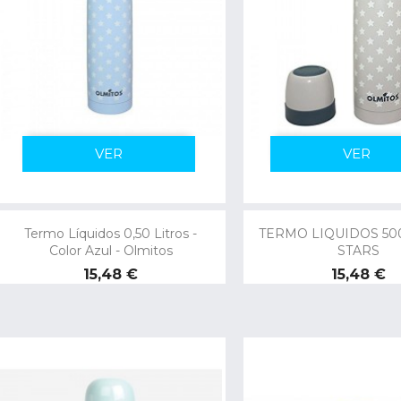
VER
VER
Termo Líquidos 0,50 Litros -
TERMO LIQUIDOS 50
Color Azul - Olmitos
STARS
Precio
Precio
15,48 €
15,48 €