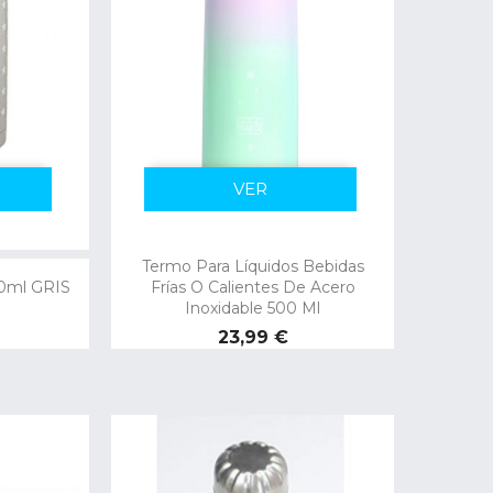
VER
Termo Para Líquidos Bebidas
0ml GRIS
Frías O Calientes De Acero
Inoxidable 500 Ml
Precio
23,99 €