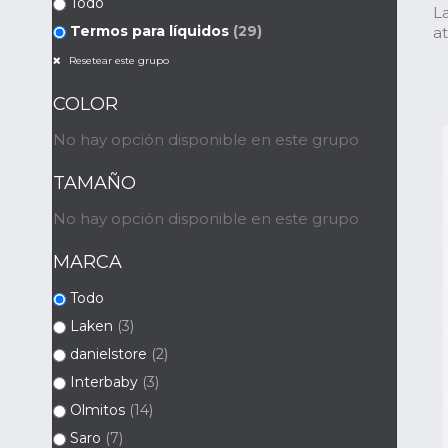
Todo
L
Termos para líquidos
(29)
a
Resetear este grupo
COLOR
No hay opción disponible en este grupo
TAMAÑO
No hay opción disponible en este grupo
MARCA
Todo
Laken
(3)
danielstore
(2)
Interbaby
(3)
Olmitos
(14)
Saro
(7)