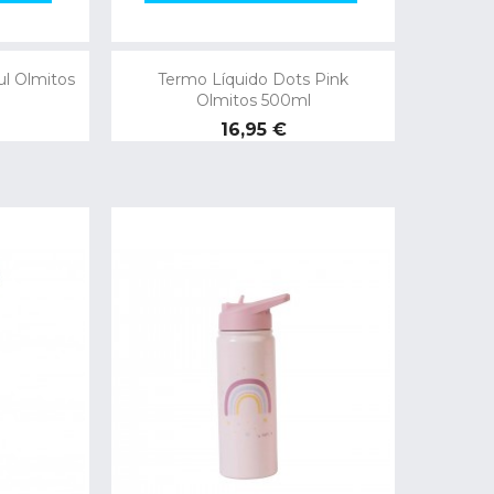
ul Olmitos
Termo Líquido Dots Pink
Olmitos 500ml
Precio
16,95 €