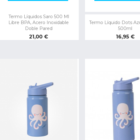
Termo Líquidos Saro 500 Ml
Libre BPA, Acero Inoxidable
Termo Líquido Dots Az
Doble Pared
500ml
Precio
Precio
21,00 €
16,95 €