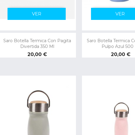
VER
VER
Saro Botella Termica Con Pagita
Saro Botella Termica C
Divertida 350 Ml
Pulpo Azul 500
Precio
Precio
20,00 €
20,00 €