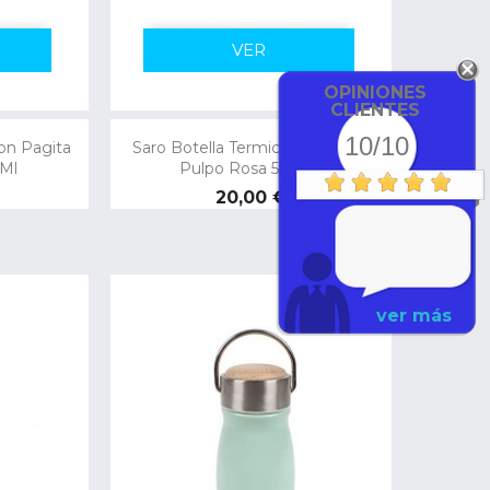
VER
OPINIONES
CLIENTES
10/10
on Pagita
Saro Botella Termica Con Pajita
 Ml
Pulpo Rosa 500 Ml
Precio
20,00 €
ver más