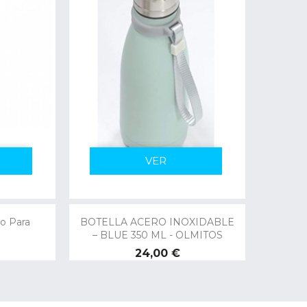
VER
mo Para
BOTELLA ACERO INOXIDABLE
– BLUE 350 ML - OLMITOS
Precio
24,00 €