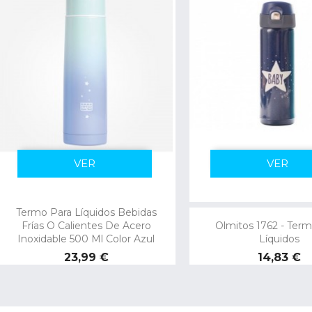
VER
VER
Termo Para Líquidos Bebidas
Frías O Calientes De Acero
Olmitos 1762 - Ter
Inoxidable 500 Ml Color Azul
Líquidos
Precio
Precio
23,99 €
14,83 €