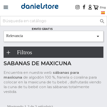
Blog

ENVÍO GRATIS

Relevancia
Filtros
SABANAS DE MAXICUNA
Encuentra en nuestra web
sábanas para
maxicuna
de algodón 100 %, franela o coralina para
colocar en la maxicuna de tu bebé , disfrutarás viendo
la cuna de tu bebé con las sábanas totalmente
vestida.
Mostrando 1-2 de 2 artículo(s)