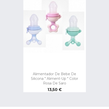
Alimentador De Bebe De
Silicona " Aliment-Up " Color
Rosa De Saro
Precio
13,50 €