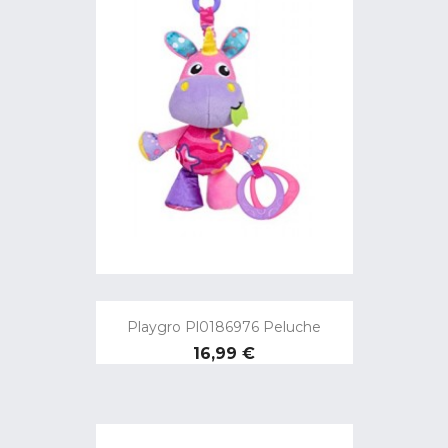
Playgro Pl0186976 Peluche
Precio
16,99 €