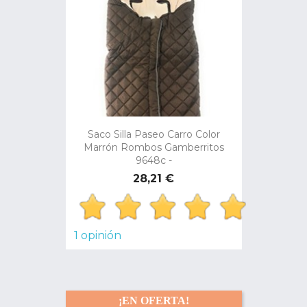
Saco Silla Paseo Carro Color
Marrón Rombos Gamberritos
9648c -
Precio
28,21 €
1 opinión
¡EN OFERTA!