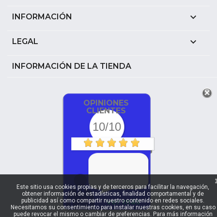

INFORMACIÓN

LEGAL
INFORMACIÓN DE LA TIENDA
OPINIONES
CLIENTES
10/10
Este sitio usa cookies propias y de terceros para facilitar la navegación,
obtener información de estadísticas, finalidad comportamental y de
publicidad así como compartir nuestro contenido en redes sociales.
ver más
Necesitamos su consentimiento para instalar nuestras cookies, en su caso
puede revocar el mismo o cambiar de preferencias. Para más información