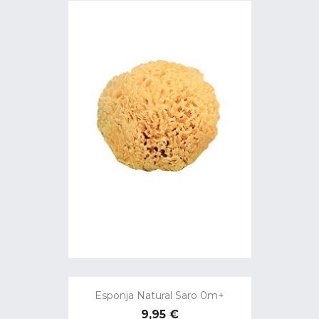
Esponja Natural Saro 0m+
Precio
9,95 €