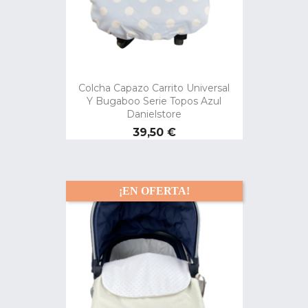
Colcha Capazo Carrito Universal
Y Bugaboo Serie Topos Azul
Danielstore
Precio
39,50 €
¡EN OFERTA!