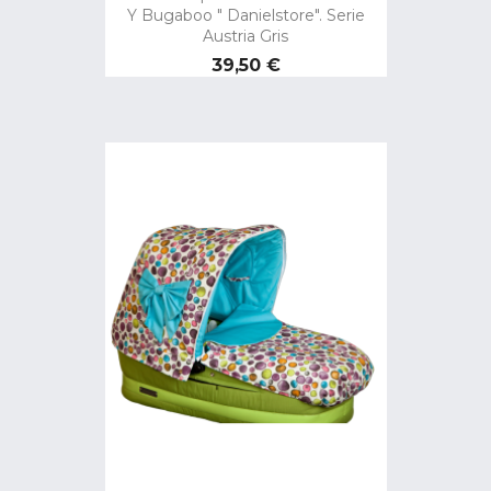
Y Bugaboo " Danielstore". Serie
Austria Gris
Precio
39,50 €