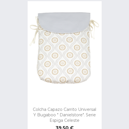
Colcha Capazo Carrito Universal
Y Bugaboo " Danielstore". Serie
Espiga Celeste
Precio
39,50 €