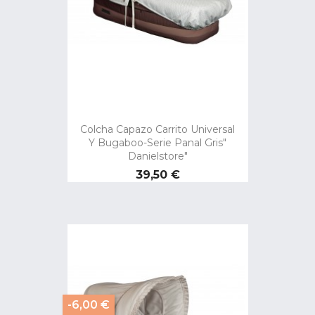
Colcha Capazo Carrito Universal
Y Bugaboo-Serie Panal Gris"
Danielstore"
Precio
39,50 €
-6,00 €