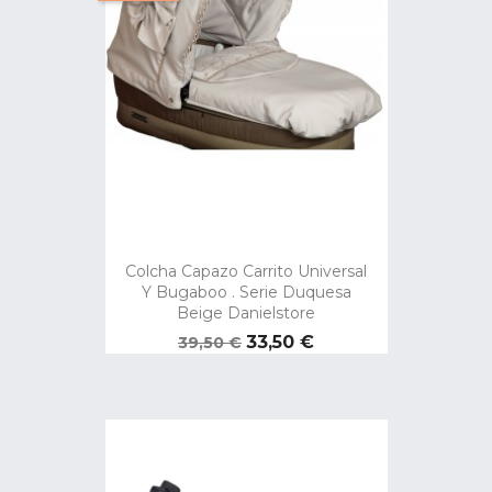
Colcha Capazo Carrito Universal
Y Bugaboo . Serie Duquesa
Beige Danielstore
Precio
Precio
33,50 €
39,50 €
base