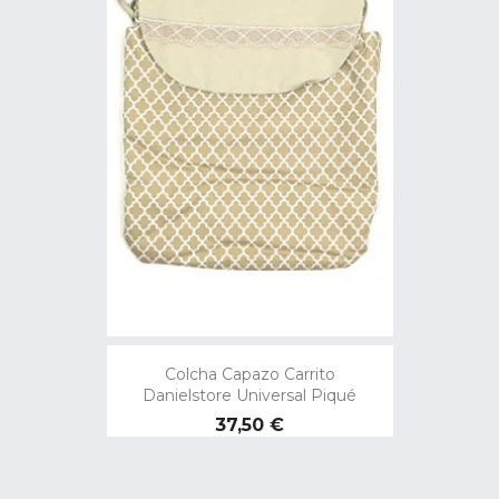
Colcha Capazo Carrito
Danielstore Universal Piqué
Precio
37,50 €