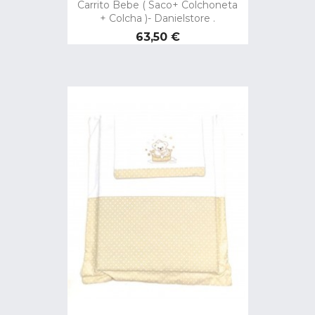
Carrito Bebe ( Saco+ Colchoneta
+ Colcha )- Danielstore .
Precio
63,50 €