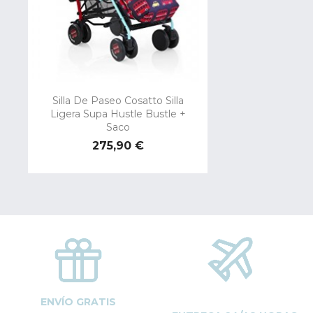
Silla De Paseo Cosatto Silla
Ligera Supa Hustle Bustle +
Saco
Precio
275,90 €
ENVÍO GRATIS