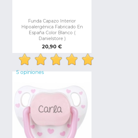
Funda Capazo Interior
Hipoalergénica Fabricado En
España Color Blanco (
Danielstore )
Precio
20,90 €
5 opiniones